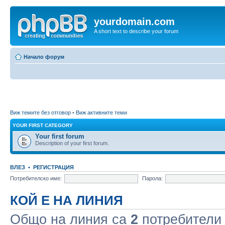
yourdomain.com
A short text to describe your forum
Начало форум
Виж темите без отговор
•
Виж активните теми
YOUR FIRST CATEGORY
Your first forum
Description of your first forum.
ВЛЕЗ
•
РЕГИСТРАЦИЯ
Потребителско име:
Парола:
КОЙ Е НА ЛИНИЯ
Общо на линия са
2
потребители :