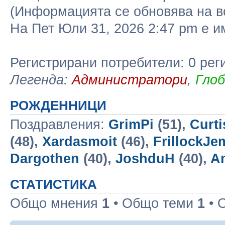
(Информацията се обновява на в
На Пет Юли 31, 2026 2:47 pm е 
Регистрирани потребители: 0 рег
Легенда:
Администратори
,
Гло
РОЖДЕННИЦИ
Поздравления:
GrimPi
(51),
Curt
(48),
Xardasmoit
(46),
FrillockJe
Dargothen
(40),
JoshduH
(40),
A
СТАТИСТИКА
Общо мнения
1
• Общо теми
1
• 