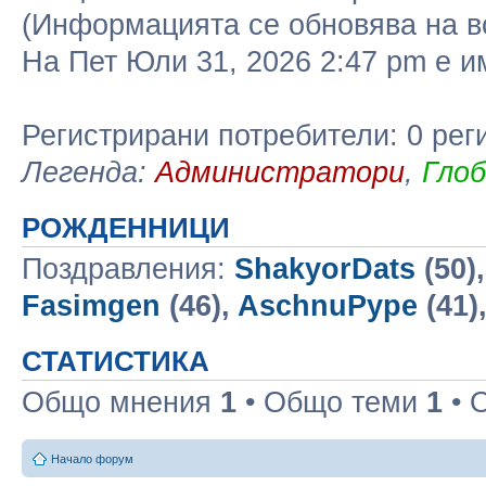
(Информацията се обновява на в
На Пет Юли 31, 2026 2:47 pm е 
Регистрирани потребители: 0 рег
Легенда:
Администратори
,
Гло
РОЖДЕННИЦИ
Поздравления:
ShakyorDats
(50)
Fasimgen
(46),
AschnuPype
(41)
СТАТИСТИКА
Общо мнения
1
• Общо теми
1
• 
Начало форум