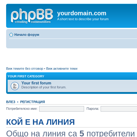
yourdomain.com
A short text to describe your forum
Начало форум
Виж темите без отговор
•
Виж активните теми
YOUR FIRST CATEGORY
Your first forum
Description of your first forum.
ВЛЕЗ
•
РЕГИСТРАЦИЯ
Потребителско име:
Парола:
КОЙ Е НА ЛИНИЯ
Общо на линия са
5
потребители :