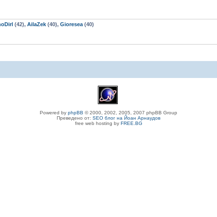
oDirl
(42),
AilaZek
(40),
Gioresea
(40)
Powered by
phpBB
© 2000, 2002, 2005, 2007 phpBB Group
Преведено от:
SEO блог на Йоан Арнаудов
free web hosting by
FREE.BG