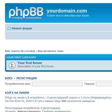
yourdomain.com
A short text to describe your forum
Начало форум
Виж темите без отговор
•
Виж активните теми
YOUR FIRST CATEGORY
Your first forum
Description of your first forum.
ВЛЕЗ
•
РЕГИСТРАЦИЯ
Потребителско име:
Парола:
КОЙ Е НА ЛИНИЯ
Общо на линия e
1
потребител :: 0 регистрирани0 скрити и 1 гости (Информацията 
На Пет Юли 31, 2026 2:47 pm е имало общо
102
посетители наведнъж.
Регистрирани потребители: 0 регистрирани
Легенда:
Администратори
,
Глобални модератори