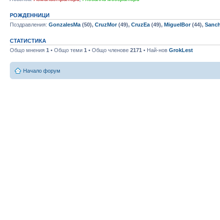
РОЖДЕННИЦИ
Поздравления:
GonzalesMa
(50),
CruzMor
(49),
CruzEa
(49),
MiguelBor
(44),
Sanch
СТАТИСТИКА
Общо мнения
1
• Общо теми
1
• Общо членове
2171
• Най-нов
GrokLest
Начало форум