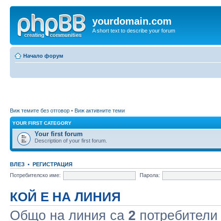
yourdomain.com
A short text to describe your forum
Начало форум
Виж темите без отговор
•
Виж активните теми
YOUR FIRST CATEGORY
Your first forum
Description of your first forum.
ВЛЕЗ
•
РЕГИСТРАЦИЯ
Потребителско име:
Парола:
КОЙ Е НА ЛИНИЯ
Общо на линия са
2
потребители :