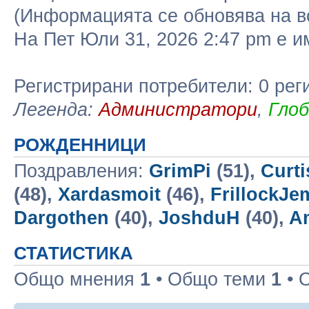
(Информацията се обновява на в
На Пет Юли 31, 2026 2:47 pm е 
Регистрирани потребители: 0 рег
Легенда:
Администратори
,
Гло
РОЖДЕННИЦИ
Поздравления:
GrimPi
(51),
Curt
(48),
Xardasmoit
(46),
FrillockJe
Dargothen
(40),
JoshduH
(40),
A
СТАТИСТИКА
Общо мнения
1
• Общо теми
1
• 