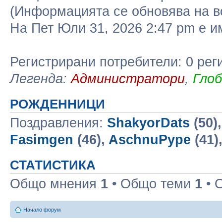
(Информацията се обновява на в
На Пет Юли 31, 2026 2:47 pm е 
Регистрирани потребители: 0 рег
Легенда:
Администратори
,
Гло
РОЖДЕННИЦИ
Поздравления:
ShakyorDats
(50)
Fasimgen
(46),
AschnuPype
(41)
СТАТИСТИКА
Общо мнения
1
• Общо теми
1
• 
Начало форум