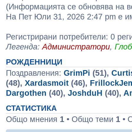
(Информацията се обновява на в
На Пет Юли 31, 2026 2:47 pm е 
Регистрирани потребители: 0 рег
Легенда:
Администратори
,
Гло
РОЖДЕННИЦИ
Поздравления:
GrimPi
(51),
Curt
(48),
Xardasmoit
(46),
FrillockJe
Dargothen
(40),
JoshduH
(40),
A
СТАТИСТИКА
Общо мнения
1
• Общо теми
1
• 