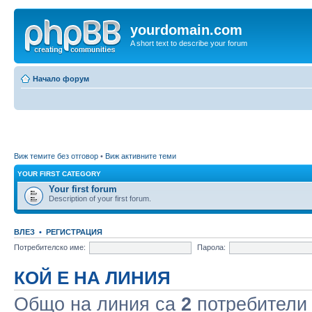
yourdomain.com
A short text to describe your forum
Начало форум
Виж темите без отговор
•
Виж активните теми
YOUR FIRST CATEGORY
Your first forum
Description of your first forum.
ВЛЕЗ
•
РЕГИСТРАЦИЯ
Потребителско име:
Парола:
КОЙ Е НА ЛИНИЯ
Общо на линия са
2
потребители :