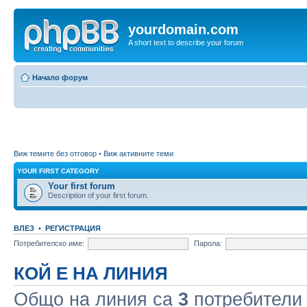
yourdomain.com
A short text to describe your forum
Начало форум
Виж темите без отговор
•
Виж активните теми
YOUR FIRST CATEGORY
Your first forum
Description of your first forum.
ВЛЕЗ
•
РЕГИСТРАЦИЯ
Потребителско име:
Парола:
КОЙ Е НА ЛИНИЯ
Общо на линия са
3
потребители :