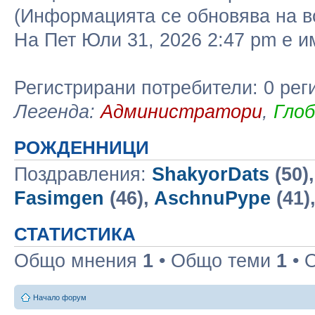
(Информацията се обновява на в
На Пет Юли 31, 2026 2:47 pm е 
Регистрирани потребители: 0 рег
Легенда:
Администратори
,
Гло
РОЖДЕННИЦИ
Поздравления:
ShakyorDats
(50)
Fasimgen
(46),
AschnuPype
(41)
СТАТИСТИКА
Общо мнения
1
• Общо теми
1
• 
Начало форум