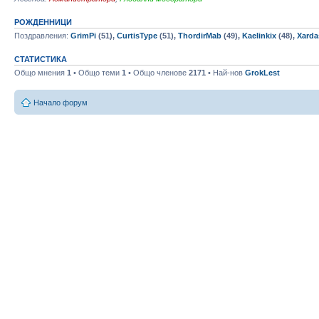
РОЖДЕННИЦИ
Поздравления:
GrimPi
(51),
CurtisType
(51),
ThordirMab
(49),
Kaelinkix
(48),
Xarda
СТАТИСТИКА
Общо мнения
1
• Общо теми
1
• Общо членове
2171
• Най-нов
GrokLest
Начало форум