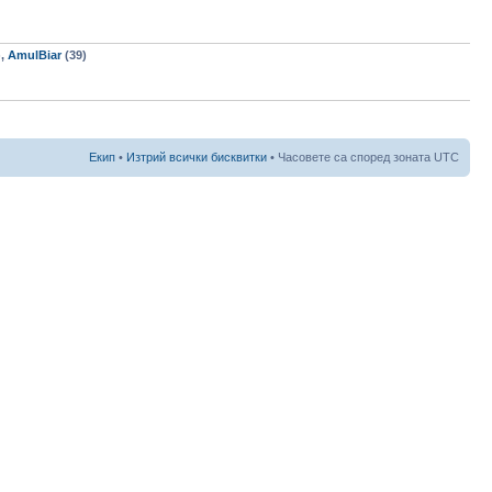
),
AmulBiar
(39)
Екип
•
Изтрий всички бисквитки
• Часовете са според зоната UTC