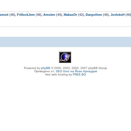
smoit
(46),
FrillockJem
(46),
Amulen
(44),
MakasOr
(42),
Dargothen
(40),
JoshduH
(40
Powered by
phpBB
© 2000, 2002, 2005, 2007 phpBB Group
Преведено от:
SEO блог на Йоан Арнаудов
free web hosting by
FREE.BG