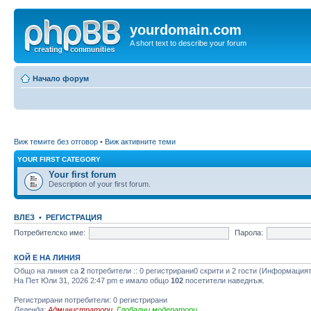
yourdomain.com
A short text to describe your forum
Начало форум
Виж темите без отговор
•
Виж активните теми
YOUR FIRST CATEGORY
Your first forum
Description of your first forum.
ВЛЕЗ
•
РЕГИСТРАЦИЯ
Потребителско име:
Парола:
КОЙ Е НА ЛИНИЯ
Общо на линия са
2
потребители :: 0 регистрирани0 скрити и 2 гости (Информацият
На Пет Юли 31, 2026 2:47 pm е имало общо
102
посетители наведнъж.
Регистрирани потребители: 0 регистрирани
Легенда:
Администратори
,
Глобални модератори