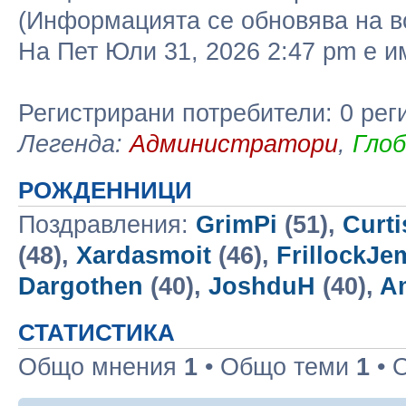
(Информацията се обновява на в
На Пет Юли 31, 2026 2:47 pm е 
Регистрирани потребители: 0 рег
Легенда:
Администратори
,
Гло
РОЖДЕННИЦИ
Поздравления:
GrimPi
(51),
Curt
(48),
Xardasmoit
(46),
FrillockJe
Dargothen
(40),
JoshduH
(40),
A
СТАТИСТИКА
Общо мнения
1
• Общо теми
1
• 