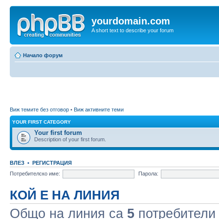
yourdomain.com
A short text to describe your forum
Начало форум
Виж темите без отговор
•
Виж активните теми
YOUR FIRST CATEGORY
Your first forum
Description of your first forum.
ВЛЕЗ
•
РЕГИСТРАЦИЯ
Потребителско име:
Парола:
КОЙ Е НА ЛИНИЯ
Общо на линия са
5
потребители :