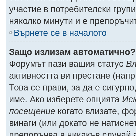
участие в потребителски групи
няколко минути и е препоръчит
Върнете се в началото
Защо излизам автоматично?
Форумът пази вашия статус
Вл
активността ви престане (напр
Това се прави, за да е сигурно
име. Ако изберете опцията
Иск
посещение
когато влизате, фо
винаги (или докато не натиснет
препоръчва в никакъв случай а