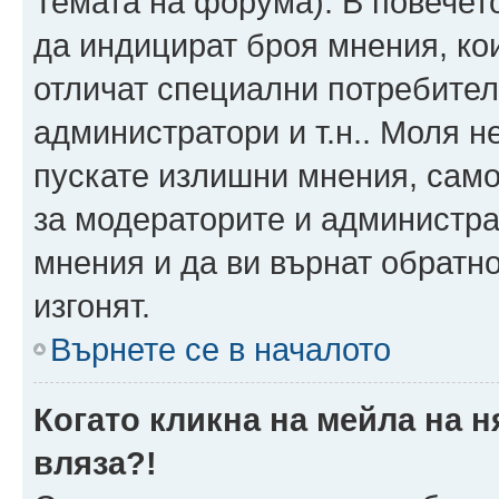
Темата на форума). В повечет
да индицират броя мнения, ко
отличат специални потребител
администратори и т.н.. Моля н
пускате излишни мнения, само 
за модераторите и администра
мнения и да ви върнат обратно
изгонят.
Върнете се в началото
Когато кликна на мейла на 
вляза?!