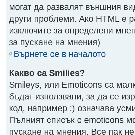
могат да развалят външния ви
други проблеми. Ако HTML е р
изключите за определени мнен
за пускане на мнения)
Върнете се в началото
Какво са Smilies?
Smileys, или Emoticons са мал
бъдат използвани, за да се из
код, например :) означава усми
Пълният списък с emoticons м
пускане на мнения. Все пак не