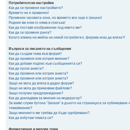
Потребителски настройки
Как да си променя настройките?
Времето не е правилно!
Промених часовата зона, но времето все още е грешно!
Родния ми език го няма в списъка!
Как да поставя изображение под името ми?
Как да си променя ранга?
Когато кликна на мейла на някой потребител, форума иска да вляза?!
Въпроси за писането на съобщения
Как да създам тема във форум?
Как да променя или изтрия мнение?
Как да добавя подпис към съобщенията си?
Как да пусна анкета?
Как да променя или изтрия анкета?
Как да променя или изтрия анкета?
Защо не мога да вляза в даден форум?
Защо не мога да прикачвам файлове?
Защо получих предупреждение?
Как да докладвам за мнения на модератор?
За какво служи бутона “Запази” в дъното на страницата за публикуване 
тема/мнение?
Защо мнението ми трябва да бъде одобрявано?
Как да избутам темата си?
Форматиране и видове теми