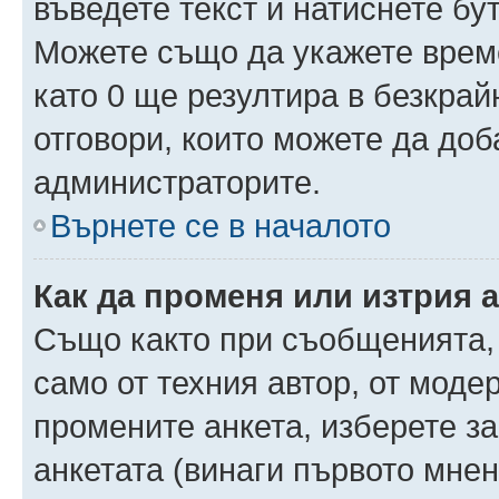
въведете текст и натиснете б
Можете също да укажете време,
като 0 ще резултира в безкра
отговори, които можете да доб
администраторите.
Върнете се в началото
Как да променя или изтрия 
Също както при съобщенията, 
само от техния автор, от моде
промените анкета, изберете з
анкетата (винаги първото мнен