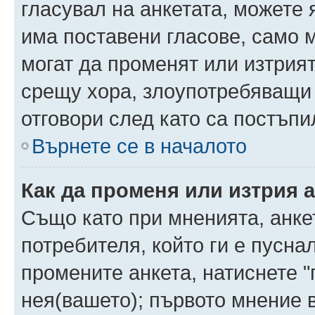
гласувал на анкетата, можете 
има поставени гласове, само 
могат да променят или изтрият
срещу хора, злоупотребяващи 
отговори след като са постъпи
Върнете се в началото
Как да променя или изтрия 
Също като при мненията, анкет
потребителя, който ги е пусна
промените анкета, натиснете "
нея(вашето); първото мнение в