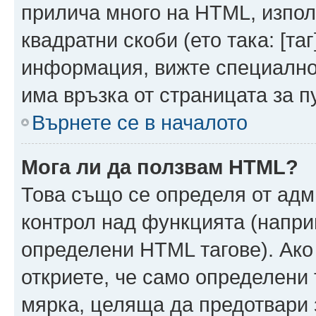
прилича много на HTML, използ
квадратни скоби (ето така: [таг]
информация, вижте специално
има връзка от страницата за п
Върнете се в началото
Мога ли да ползвам HTML?
Това също се определя от адм
контрол над функцията (напри
определени HTML тагове). Ако
откриете, че само определени 
мярка, целяща да предотвари з