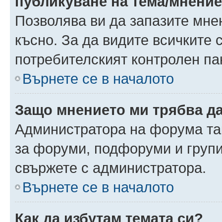
публикуване на тема/мнени
Позволява ви да запазите мнен
късно. За да видите всичките 
потребителският контролен па
Върнете се в началото
Защо мнението ми трябва д
Администратора на форума так
за форуми, подфоруми и груп
свържете с администратора.
Върнете се в началото
Как да избутам темата си?