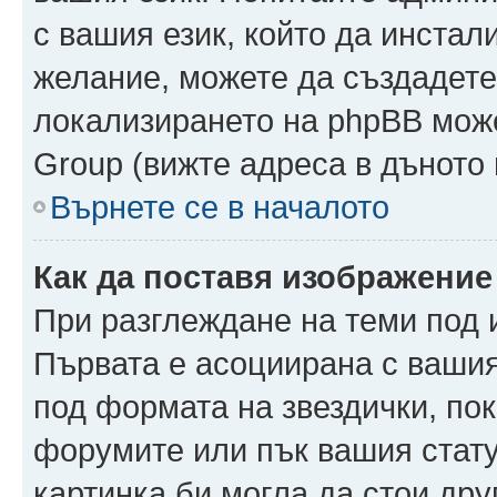
с вашия език, който да инстали
желание, можете да създадете
локализирането на phpBB може
Group (вижте адреса в дъното 
Върнете се в началото
Как да поставя изображение
При разглеждане на теми под и
Първата е асоциирана с вашия 
под формата на звездички, по
форумите или пък вашия стату
картинка би могла да стои друг