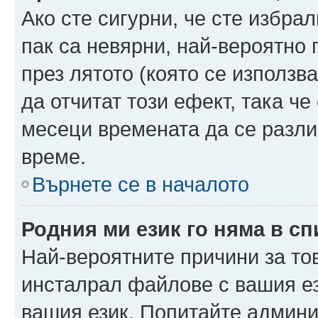
Ако сте сигурни, че сте избра
пак са невярни, най-вероятно
през лятото (която се използв
да отчитат този ефект, така че
месеци времената да се разли
време.
Върнете се в началото
Родния ми език го няма в сп
Най-вероятните причини за то
инсталрал файлове с вашия ез
вашия език. Попитайте админ