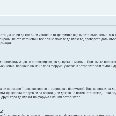
зете. Да не би да сте били изгонени от форумите (ще видите съобщение, ако т
трирали, не сте изгонени и все пак не можете да влезете, проверете дали въ
ормация.
 е необходимо да се регистрирате, за да пускате мнения. При всички положе
съобщения, пращане на мейл през форума, участие в потребителски групи и д
та ви престане (напр. затворите страницата с форумите). Това се прави, за да
мът ще запази статуса ви за винаги (или докато не натиснете Изход). Този по
о други хора да влязат на форума с вашия потребител.
ва?
нлайн статус
. Ако я включите, името ви ще бъде видимо само за администрат