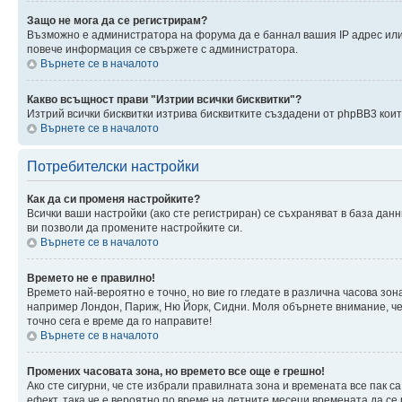
Защо не мога да се регистрирам?
Възможно е администратора на форума да е баннал вашия IP адрес или 
повече информация се свържете с администратора.
Върнете се в началото
Какво всъщност прави "Изтрии всички бисквитки"?
Изтрий всички бисквитки изтрива бисквитките създадени от phpBB3 кои
Върнете се в началото
Потребителски настройки
Как да си променя настройките?
Всички ваши настройки (ако сте регистриран) се съхраняват в база данн
ви позволи да промените настройките си.
Върнете се в началото
Времето не е правилно!
Времето най-вероятно е точно, но вие го гледате в различна часова зон
например Лондон, Париж, Ню Йорк, Сидни. Моля обърнете внимание, че ч
точно сега е време да го направите!
Върнете се в началото
Промених часовата зона, но времето все още е грешно!
Ако сте сигурни, че сте избрали правилната зона и времената все пак с
ефект, така че е вероятно по време на летните месеци времената да се 