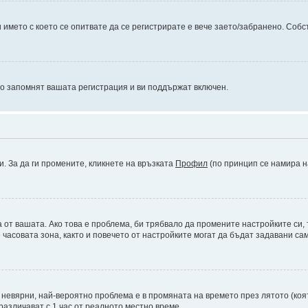
името с което се опитвате да се регистрирате е вече заето/забранено. Собс
то запомнят вашата регистрация и ви поддържат включен.
и. За да ги промените, кликнете на връзката
Профил
(по принцип се намира н
а от вашата. Ако това е проблема, би трябвало да промените настройките си,
асовата зона, както и повечето от настройките могат да бъдат задавани само
а невярни, най-вероятно проблема е в промяната на времето през лятото (коят
различават с 1 час от реалното местно време.