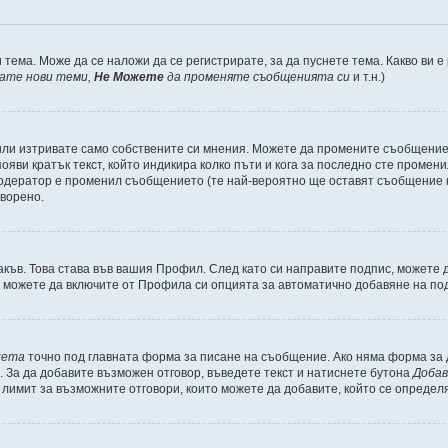
 тема. Може да се наложи да се регистрирате, за да пуснете тема. Какво ви 
кате нови теми,
Не Можете
да променяте съобщенията си
и т.н.)
или изтривате само собствените си мнения. Можете да промените съобщениет
ояви кратък текст, който индикира колко пъти и кога за последно сте промени
и модератор е променил съобщението (те най-вероятно ще оставят съобщение 
оворено.
акъв. Това става във вашия Профил. След като си направите подпис, можете
, можете да включите от Профила си опцията за автоматично добавяне на по
кета
точно под главната форма за писане на съобщение. Ако няма форма за д
. За да добавите възможен отговор, въведете текст и натиснете бутона
Добав
а лимит за възможните отговори, които можете да добавите, който се определ