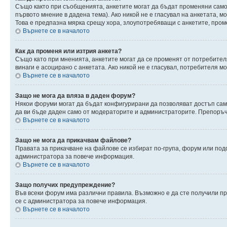
Също както при съобщенията, анкетите могат да бъдат променяни само 
първото мнение в дадена тема). Ако никой не е гласувал на анкетата, 
Това е предпазна мярка срещу хора, злоупотребяващи с анкетите, пром
Върнете се в началото
Как да променя или изтрия анкета?
Също като при мненията, анкетите могат да се променят от потребителя
винаги е асоцирано с анкетата. Ако никой не е гласувал, потребителя 
Върнете се в началото
Защо не мога да вляза в даден форум?
Някои форуми могат да бъдат конфигурирани да позволяват достъп само 
да ви бъде даден само от модераторите и администраторите. Препоръчв
Върнете се в началото
Защо не мога да прикачвам файлове?
Правата за прикачване на файлове се избират по-група, форум или по
администратора за повече информация.
Върнете се в началото
Защо получих предупреждение?
Във всеки форум има различни правила. Възможно е да сте получили п
се с администратора за повече информация.
Върнете се в началото