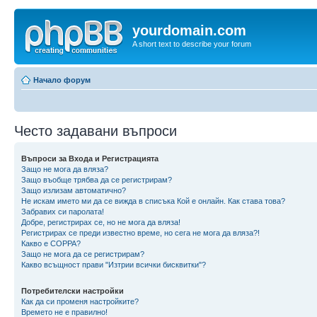
yourdomain.com
A short text to describe your forum
Начало форум
Често задавани въпроси
Въпроси за Входа и Регистрацията
Защо не мога да вляза?
Защо въобще трябва да се регистрирам?
Защо излизам автоматично?
Не искам името ми да се вижда в списъка Кой е онлайн. Как става това?
Забравих си паролата!
Добре, регистрирах се, но не мога да вляза!
Регистрирах се преди известно време, но сега не мога да вляза?!
Какво е COPPA?
Защо не мога да се регистрирам?
Какво всъщност прави "Изтрии всички бисквитки"?
Потребителски настройки
Как да си променя настройките?
Времето не е правилно!