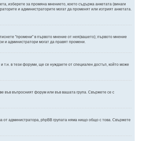
ета, изберете за промяна мнението, което съдържа анкетата (винаги
дераторите и администраторите могат да променят или изтрият анкетата.
атиснете "промени" в първото мнение от нея(вашето); първото мнение
ори и администратори могат да правят промени.
и т.н. в тези форуми, ще се нуждаете от специален достъп, който може
е във въпросният форум или във вашата група. Свържете се с
ма от администратора, phpBB групата няма нищо общо с това. Свържете