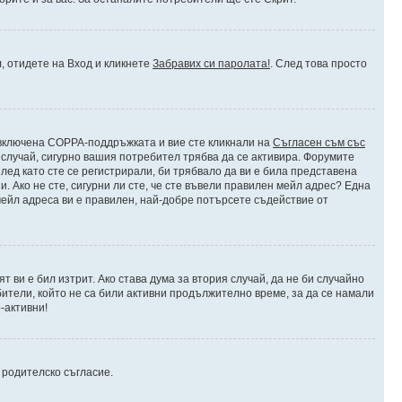
л, отидете на Вход и кликнете
Забравих си паролата!
. След това просто
е включена COPPA-поддръжката и вие сте кликнали на
Съгласен съм със
я случай, сигурно вашия потребител трябва да се активира. Форумите
лед като сте се регистрирали, би трябвало да ви е била представена
 Ако не сте, сигурни ли сте, че сте въвели правилен мейл адрес? Една
 мейл адреса ви е правилен, най-добре потърсете съдействие от
 ви е бил изтрит. Ако става дума за втория случай, да не би случайно
тели, който не са били активни продължително време, за да се намали
-активни!
и родителско съгласие.