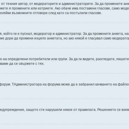
от техния автор, от модераторите и администраторите. За да промените анк
можете я промените или изтриете. Ако обаче има поставени гласове, само мо
еняйки възможните отговори след като са постъпили гласове.
, който ги е пуснал, модератор и администратор. За да промените анкета, н
може дори да промени изцяло анкетата, но ако някой е гласувал само модерат
на определени потребители или групи. За да ги видите, разгледате, пишете 
аме да се свържете с тях.
дфорум. TАдминистратора на форума може да е забранил качването на файлов
редупреждение, защото сте нарушили някое от правилата. Решението се взе