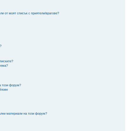
ли от моят списък с приятели/врагове?
?
аписките?
тема?
а този форум?
йлове
ални материали на този форум?