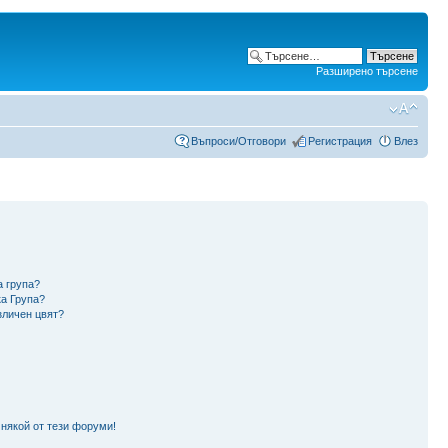
Разширено търсене
Въпроси/Отговори
Регистрация
Влез
а група?
ка Група?
зличен цвят?
 някой от тези форуми!