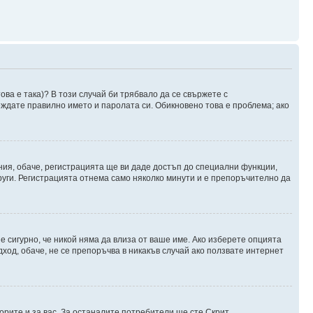
ова е така)? В този случай би трябвало да се свържете с
веждате правилно името и паролата си. Обикновено това е проблема; ако
ния, обаче, регистрацията ще ви даде достъп до специални функции,
руги. Регистрацията отнема само няколко минути и е препоръчително да
 е сигурно, че никой няма да влиза от ваше име. Ако изберете опцията
дход, обаче, не се препоръчва в никакъв случай ако ползвате интернет
орите и за вас. За останалите потребители ще сте Скрит.