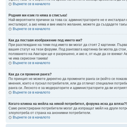
Върнете се в началото
Родния ми език го няма в списъка!
Най-вероятните причини за това са: администраторите не е инсталрал 
инсталират, а ако няма и вие имате желание, можете да създадете так
Върнете се в началото
Как да поставя изображение под името ми?
При разглеждане на теми под името ви могат да стоят 2 картинки. Първ
вашия статут на тези форуми. Под ранговата картинка би могла да стои
ползването на Аватари ще е разрешено, и ако е, от къде да се вземат 
че има сериозни такива!
Върнете се в началото
Как да си променя ранга?
По принцип не можете директно да промените ранга си (който се показв
мнения, които е пуснал потребителя, или да отличат специални потреб
ранга си. Лесното е за модераторите и администраторите да ви изтрият 
Върнете се в началото
Когато кликна на мейла на някой потребител, форума иска да вляза?!
Само регистрирани потребители могат да изпращат мейл на други потре
злоупотреба от страна на анонимни потребители.
Върнете се в началото