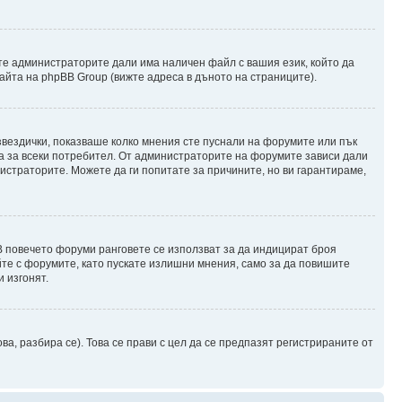
те администраторите дали има наличен файл с вашия език, който да
айта на phpBB Group (вижте адреса в дъното на страниците).
 звездички, показваше колко мнения сте пуснали на форумите или пък
чна за всеки потребител. От администраторите на форумите зависи дали
нистраторите. Можете да ги попитате за причините, но ви гарантираме,
 В повечето форуми ранговете се използват за да индицират броя
йте с форумите, като пускате излишни мнения, само за да повишите
 изгонят.
, разбира се). Това се прави с цел да се предпазят регистрираните от