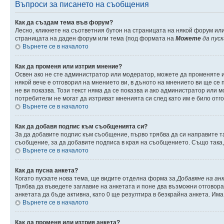
Въпроси за писането на съобщения
Как да създам тема във форум?
Лесно, кликнете на съответния бутон на страницата на някой форум или
страницата на даден форум или тема (под формата на
Можете
да пус
Върнете се в началото
Как да променя или изтрия мнение?
Освен ако не сте администратор или модератор, можете да променяте 
някой вече е отговорил на мнението ви, в дъното на мнението ви ще се п
не ви показва. Този текст няма да се показва и ако администратор ил
потребители не могат да изтриват мненията си след като им е било отг
Върнете се в началото
Как да добавя подпис към съобщенията си?
За да добавите подпис към съобщение, първо трябва да си направите т
съобщение, за да добавите подписа в края на съобщението. Също така
Върнете се в началото
Как да пусна анкета?
Когато пускате нова тема, ще видите отделна форма за
Добавяне на ан
Трябва да въведете заглавие на анкетата и поне два възможни отговора
анкетата да бъде активна, като 0 ще резултира в безкрайна анкета. Им
Върнете се в началото
Как да променя или изтрия анкета?