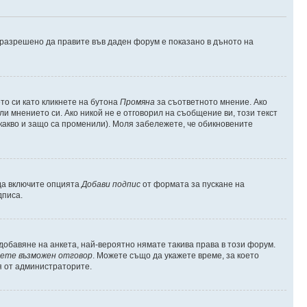
е разрешено да правите във даден форум е показано в дъното на
о си като кликнете на бутона
Промяна
за съответното мнение. Ако
ли мнението си. Ако никой не е отговорил на съобщение ви, този текст
какво и защо са променили). Моля забележете, че обикновените
 да включите опцията
Добави подпис
от формата за пускане на
дписа.
обавяне на анкета, най-вероятно нямате такива права в този форум.
ете възможен отговор
. Можете също да укажете време, за което
я от администраторите.