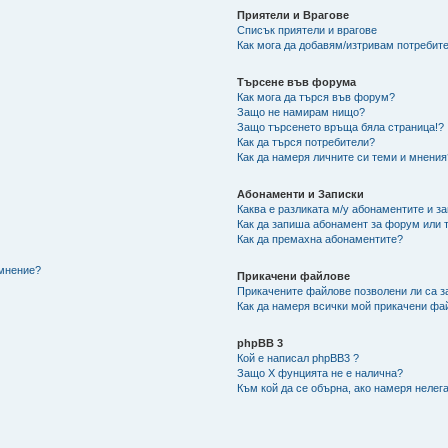
Приятели и Врагове
Списък приятели и врагове
Как мога да добавям/изтривам потребите
Търсене във форума
Как мога да търся във форум?
Защо не намирам нищо?
Защо търсенето връща бяла страница!?
Как да търся потребители?
Как да намеря личните си теми и мнения
Абонаменти и Записки
Каква е разликата м/у абонаментите и з
Как да запиша абонамент за форум или 
Как да премахна абонаментите?
/мнение?
Прикачени файлове
Прикачените файлове позволени ли са з
Как да намеря всички мой прикачени фа
phpBB 3
Кой е написал phpBB3 ?
Защо X фунцията не е налична?
Към кой да се обърна, ако намеря нелег