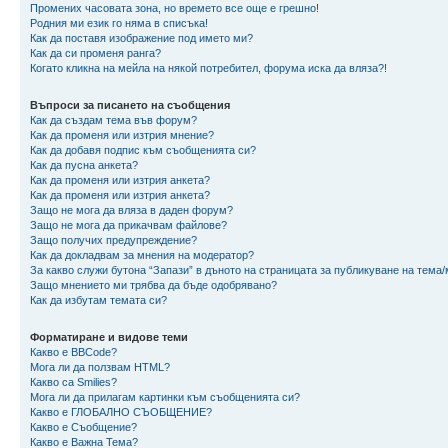
Промених часовата зона, но времето все още е грешно!
Родния ми език го няма в списъка!
Как да поставя изображение под името ми?
Как да си променя ранга?
Когато кликна на мейла на някой потребител, форума иска да вляза?!
Въпроси за писането на съобщения
Как да създам тема във форум?
Как да променя или изтрия мнение?
Как да добавя подпис към съобщенията си?
Как да пусна анкета?
Как да променя или изтрия анкета?
Как да променя или изтрия анкета?
Защо не мога да вляза в даден форум?
Защо не мога да прикачвам файлове?
Защо получих предупреждение?
Как да докладвам за мнения на модератор?
За какво служи бутона “Запази” в дъното на страницата за публикуване на тема
Защо мнението ми трябва да бъде одобрявано?
Как да избутам темата си?
Форматиране и видове теми
Какво е BBCode?
Мога ли да ползвам HTML?
Какво са Smilies?
Мога ли да прилагам картинки към съобщенията си?
Какво е ГЛОБАЛНО СЪОБЩЕНИЕ?
Какво е Съобщение?
Какво е Важна Тема?