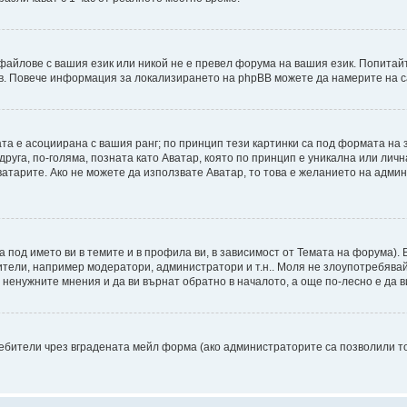
файлове с вашия език или никой не е превел форума на вашия език. Попитай
ъв. Повече информация за локализирането на phpBB можете да намерите на с
ата е асоциирана с вашия ранг; по принцип тези картинки са под формата на
 друга, по-голяма, позната като Аватар, която по принцип е уникална или ли
Аватарите. Ако не можете да използвате Аватар, то това е желанието на адми
а под името ви в темите и в профила ви, в зависимост от Темата на форума).
ители, например модератори, администратори и т.н.. Моля не злоупотребява
ненужните мнения и да ви върнат обратно в началото, а още по-лесно е да ви
бители чрез вградената мейл форма (ако администраторите са позволили това