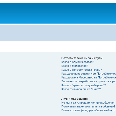
Потребителски нива и групи
Какво е Администратор?
Какво е Модератор?
Какво е Потребителска Група?
Как да се присъединя към Потребителск
Как да стана Модератор на Потребителс
Защо някои потребителски групи са в ра
Какво е “група по подразбиране”?
Какво означава линка “Екип”?
Лични съобщения
Не мога да изпращам лични съобщения!
Получавам нежелани лични съобщения!
Получих спам (или друг обиден мейл) от