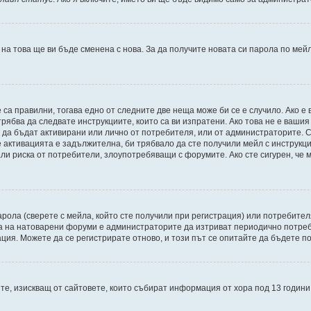
 на това ще ви бъде сменена с нова. За да получите новата си парола по мей
 са правилни, тогава едно от следните две неща може би се е случило. Ако 
рябва да следвате инструкциите, които са ви изпратени. Ако това не е ваши
и да бъдат активирани или лично от потребителя, или от администраторите. С
активацията е задължителна, би трябвало да сте получили мейл с инструкции.
али риска от потребители, злоупотребяващи с форумите. Ако сте сигурен, че
рола (сверете с мейла, който сте получили при регистрация) или потребителят
а на натоварени форуми е администраторите да изтриват периодично потреби
ия. Можете да се регистрирате отново, и този път се опитайте да бъдете по
Щатите, изискващ от сайтовете, които събират информация от хора под 13 годин