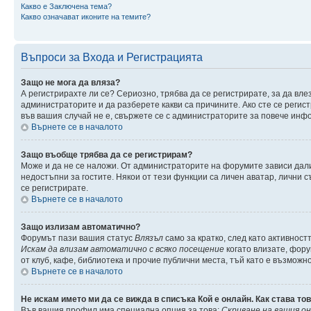
Какво е Заключена тема?
Какво означават иконите на темите?
Въпроси за Входа и Регистрацията
Защо не мога да вляза?
А регистрирахте ли се? Сериозно, трябва да се регистрирате, за да вле
администраторите и да разберете какви са причините. Ако сте се регис
във вашия случай не е, свържете се с администраторите за повече инф
Върнете се в началото
Защо въобще трябва да се регистрирам?
Може и да не се наложи. От администраторите на форумите зависи дали
недостъпни за гостите. Някои от тези функции са личен аватар, лични 
се регистрирате.
Върнете се в началото
Защо излизам автоматично?
Форумът пази вашия статус
Влязъл
само за кратко, след като активност
Искам да влизам автоматично с всяко посещение
когато влизате, фору
от клуб, кафе, библиотека и прочие публични места, тъй като е възможн
Върнете се в началото
Не искам името ми да се вижда в списъка Кой е онлайн. Как става то
Във вашия профил има специална опция за това:
Скриване на вашия о