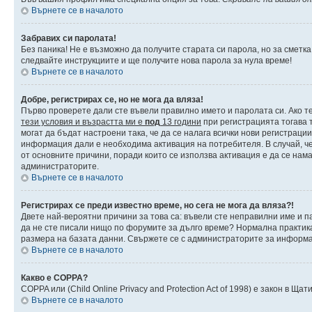
Върнете се в началото
Забравих си паролата!
Без паника! Не е възможно да получите старата си парола, но за сметка
следвайте инструкциите и ще получите нова парола за нула време!
Върнете се в началото
Добре, регистрирах се, но не мога да вляза!
Първо проверете дали сте въвели правилно името и паролата си. Ако те
тези условия и възрастта ми е
под
13 години
при регистрацията тогава т
могат да бъдат настроени така, че да се налага всички нови регистраци
информация дали е необходима активация на потребителя. В случай, че 
от основните причини, поради които се използва активация е да се нам
администраторите.
Върнете се в началото
Регистрирах се преди известно време, но сега не мога да вляза?!
Двете най-вероятни причини за това са: въвели сте неправилни име и па
да не сте писали нищо по форумите за дълго време? Нормална практик
размера на базата данни. Свържете се с администраторите за информац
Върнете се в началото
Какво е COPPA?
COPPA или (Child Online Privacy and Protection Act of 1998) е закон в 
Върнете се в началото