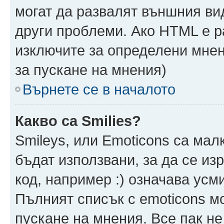
могат да развалят външния ви
други проблеми. Ако HTML е р
изключите за определени мнен
за пускане на мнения)
Върнете се в началото
Какво са Smilies?
Smileys, или Emoticons са мал
бъдат използвани, за да се из
код, например :) означава усми
Пълният списък с emoticons м
пускане на мнения. Все пак не