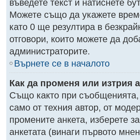
въведете текст и натиснете б
Можете също да укажете време,
като 0 ще резултира в безкра
отговори, които можете да доб
администраторите.
Върнете се в началото
Как да променя или изтрия 
Също както при съобщенията, 
само от техния автор, от моде
промените анкета, изберете з
анкетата (винаги първото мнен