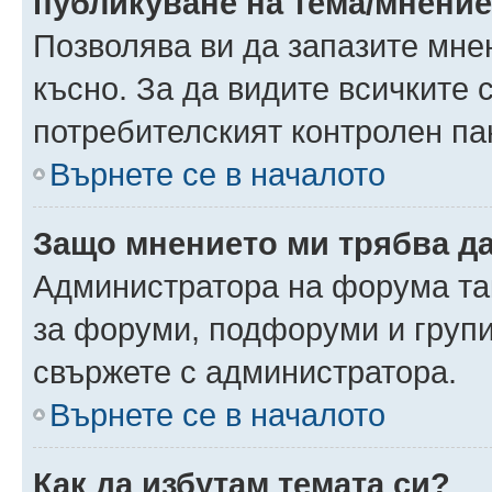
публикуване на тема/мнени
Позволява ви да запазите мнен
късно. За да видите всичките 
потребителският контролен па
Върнете се в началото
Защо мнението ми трябва д
Администратора на форума так
за форуми, подфоруми и груп
свържете с администратора.
Върнете се в началото
Как да избутам темата си?