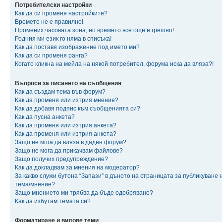
Потребителски настройки
Как да си променя настройките?
Времето не е правилно!
Промених часовата зона, но времето все още е грешно!
Родния ми език го няма в списъка!
Как да поставя изображение под името ми?
Как да си променя ранга?
Когато кликна на мейла на някой потребител, форума иска да вляза?!
Въпроси за писането на съобщения
Как да създам тема във форум?
Как да променя или изтрия мнение?
Как да добавя подпис към съобщенията си?
Как да пусна анкета?
Как да променя или изтрия анкета?
Как да променя или изтрия анкета?
Защо не мога да вляза в даден форум?
Защо не мога да прикачвам файлове?
Защо получих предупреждение?
Как да докладвам за мнения на модератор?
За какво служи бутона “Запази” в дъното на страницата за публикуване 
тема/мнение?
Защо мнението ми трябва да бъде одобрявано?
Как да избутам темата си?
Форматиране и видове теми