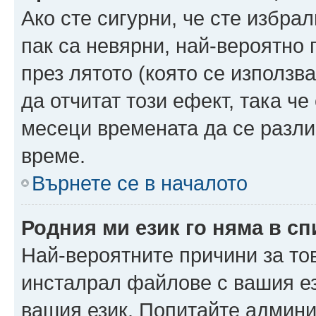
Ако сте сигурни, че сте избра
пак са невярни, най-вероятно
през лятото (която се използв
да отчитат този ефект, така че
месеци времената да се разли
време.
Върнете се в началото
Родния ми език го няма в сп
Най-вероятните причини за то
инсталрал файлове с вашия ез
вашия език. Попитайте админ