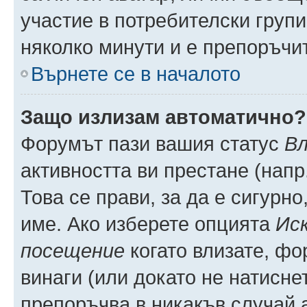
участие в потребителски групи
няколко минути и е препоръчит
Върнете се в началото
Защо излизам автоматично?
Форумът пази вашия статус
Вл
активността ви престане (напр
Това се прави, за да е сигурно
име. Ако изберете опцията
Иск
посещение
когато влизате, фо
винаги (или докато не натиснет
препоръчва в никакъв случай а