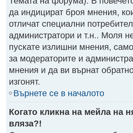
Темата на форума). В повечет
да индицират броя мнения, ко
отличат специални потребител
администратори и т.н.. Моля н
пускате излишни мнения, само 
за модераторите и администра
мнения и да ви върнат обратно
изгонят.
Върнете се в началото
Когато кликна на мейла на 
вляза?!