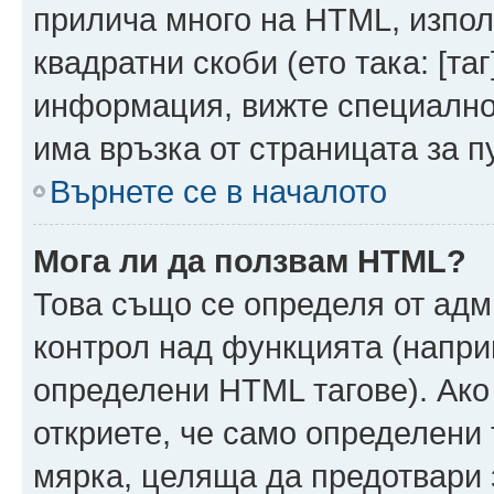
прилича много на HTML, използ
квадратни скоби (ето така: [таг]
информация, вижте специално
има връзка от страницата за п
Върнете се в началото
Мога ли да ползвам HTML?
Това също се определя от адм
контрол над функцията (напри
определени HTML тагове). Ако
откриете, че само определени 
мярка, целяща да предотвари з