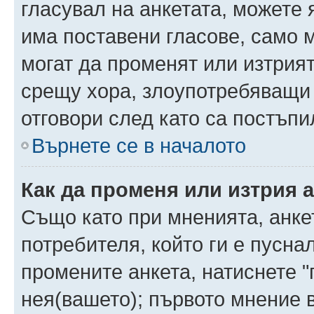
гласувал на анкетата, можете 
има поставени гласове, само 
могат да променят или изтрият
срещу хора, злоупотребяващи 
отговори след като са постъпи
Върнете се в началото
Как да променя или изтрия 
Също като при мненията, анкет
потребителя, който ги е пусна
промените анкета, натиснете "
нея(вашето); първото мнение в