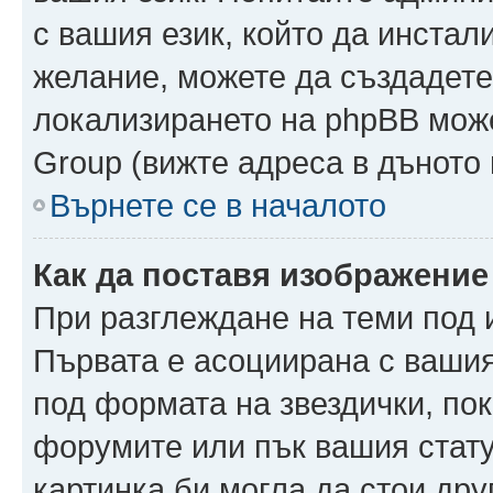
с вашия език, който да инстали
желание, можете да създадете
локализирането на phpBB може
Group (вижте адреса в дъното 
Върнете се в началото
Как да поставя изображение
При разглеждане на теми под и
Първата е асоциирана с вашия 
под формата на звездички, по
форумите или пък вашия стату
картинка би могла да стои друг