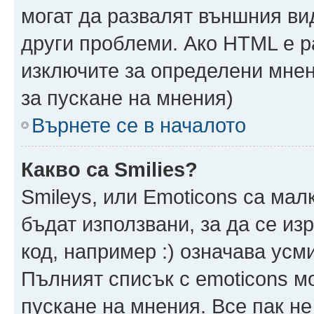
могат да развалят външния ви
други проблеми. Ако HTML е р
изключите за определени мнен
за пускане на мнения)
Върнете се в началото
Какво са Smilies?
Smileys, или Emoticons са мал
бъдат използвани, за да се из
код, например :) означава усми
Пълният списък с emoticons м
пускане на мнения. Все пак не