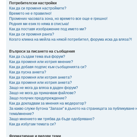
Потребителски настройки
Как да си променя настройките?
Времето не е правилно!
Промених часовата зона, но времето все още е грешно!
Родния ми език го няма в списъка!
Как да поставя изображение под името ми?
Как да си променя ранга?
Когато кликна на мейла на някой потребител, форума иска да вляза?!
Въпроси за писането на съобщения
Как да създам тема във форум?
Как да променя или изтрия мнение?
Как да добавя подпис към съобщенията си?
Как да пусна анкета?
Как да променя или изтрия анкета?
Как да променя или изтрия анкета?
Защо не мога да вляза в даден форум?
Защо не мога да прикачвам файлове?
Защо получих предупреждение?
Как да докладвам за мнения на модератор?
За какво служи бутона “Запази” в дъното на страницата за публикуване 
тема/мнение?
Защо мнението ми трябва да бъде одобрявано?
Как да избутам темата си?
Форматиране и видове теми