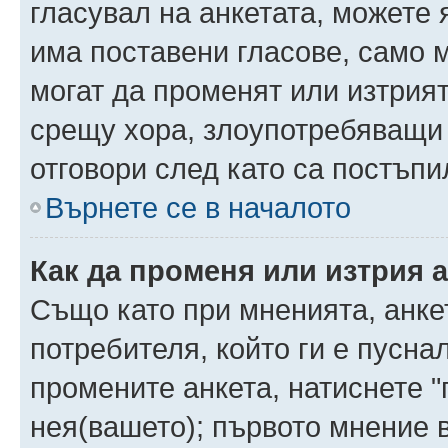
гласувал на анкетата, можете 
има поставени гласове, само 
могат да променят или изтрият
срещу хора, злоупотребяващи 
отговори след като са постъпи
Върнете се в началото
Как да променя или изтрия 
Също като при мненията, анкет
потребителя, който ги е пусна
промените анкета, натиснете "
нея(вашето); първото мнение в