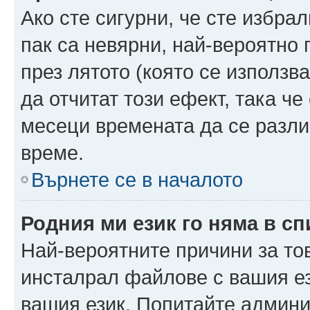
Ако сте сигурни, че сте избра
пак са невярни, най-вероятно
през лятото (която се използв
да отчитат този ефект, така че
месеци времената да се разли
време.
Върнете се в началото
Родния ми език го няма в сп
Най-вероятните причини за то
инсталрал файлове с вашия ез
вашия език. Попитайте админ