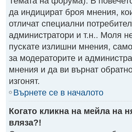
Темата на форума). В повечет
да индицират броя мнения, ко
отличат специални потребител
администратори и т.н.. Моля н
пускате излишни мнения, само 
за модераторите и администра
мнения и да ви върнат обратно
изгонят.
Върнете се в началото
Когато кликна на мейла на 
вляза?!