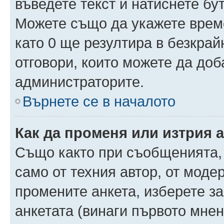
въведете текст и натиснете б
Можете също да укажете време,
като 0 ще резултира в безкра
отговори, които можете да доб
администраторите.
Върнете се в началото
Как да променя или изтрия 
Също както при съобщенията, 
само от техния автор, от моде
промените анкета, изберете з
анкетата (винаги първото мнен