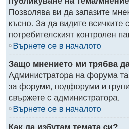
публикуване на тема/мнени
Позволява ви да запазите мнен
късно. За да видите всичките 
потребителският контролен па
Върнете се в началото
Защо мнението ми трябва д
Администратора на форума так
за форуми, подфоруми и груп
свържете с администратора.
Върнете се в началото
Как да избутам темата си?