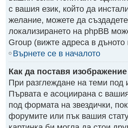
с вашия език, който да инстали
желание, можете да създадете
локализирането на phpBB може
Group (вижте адреса в дъното 
Върнете се в началото
Как да поставя изображение
При разглеждане на теми под и
Първата е асоциирана с вашия 
под формата на звездички, по
форумите или пък вашия стату
картинка би могла да стои друг