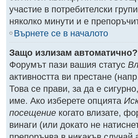
участие в потребителски групи
няколко минути и е препоръчит
Върнете се в началото
Защо излизам автоматично?
Форумът пази вашия статус
Вл
активността ви престане (напр
Това се прави, за да е сигурно
име. Ако изберете опцията
Иск
посещение
когато влизате, фо
винаги (или докато не натиснет
препоръчва в никакъв случай а