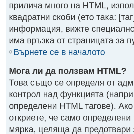
прилича много на HTML, използ
квадратни скоби (ето така: [таг]
информация, вижте специално
има връзка от страницата за п
Върнете се в началото
Мога ли да ползвам HTML?
Това също се определя от адм
контрол над функцията (напри
определени HTML тагове). Ако
откриете, че само определени 
мярка, целяща да предотвари з