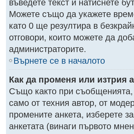
въведете текст и натиснете б
Можете също да укажете време,
като 0 ще резултира в безкра
отговори, които можете да доб
администраторите.
Върнете се в началото
Как да променя или изтрия 
Също както при съобщенията, 
само от техния автор, от моде
промените анкета, изберете з
анкетата (винаги първото мнен