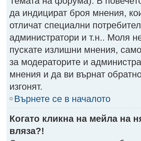
Темата на форума). В повечет
да индицират броя мнения, ко
отличат специални потребител
администратори и т.н.. Моля н
пускате излишни мнения, само 
за модераторите и администра
мнения и да ви върнат обратно
изгонят.
Върнете се в началото
Когато кликна на мейла на 
вляза?!