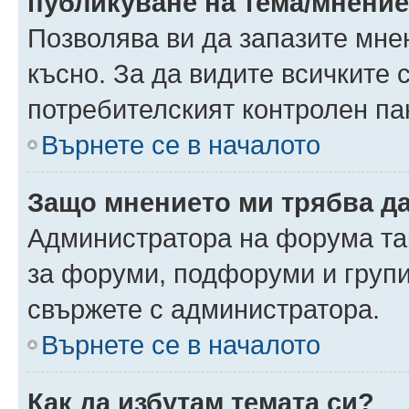
публикуване на тема/мнени
Позволява ви да запазите мнен
късно. За да видите всичките 
потребителският контролен па
Върнете се в началото
Защо мнението ми трябва д
Администратора на форума так
за форуми, подфоруми и груп
свържете с администратора.
Върнете се в началото
Как да избутам темата си?