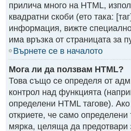
прилича много на HTML, използ
квадратни скоби (ето така: [таг]
информация, вижте специално
има връзка от страницата за п
Върнете се в началото
Мога ли да ползвам HTML?
Това също се определя от адм
контрол над функцията (напри
определени HTML тагове). Ако
откриете, че само определени 
мярка, целяща да предотвари з