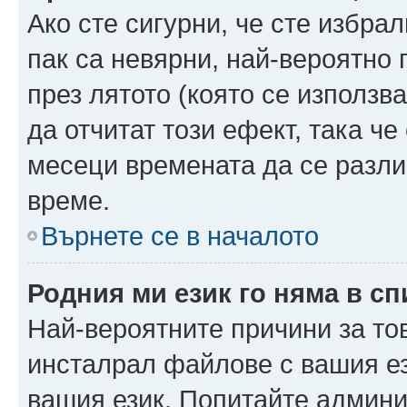
Ако сте сигурни, че сте избра
пак са невярни, най-вероятно
през лятото (която се използв
да отчитат този ефект, така че
месеци времената да се разли
време.
Върнете се в началото
Родния ми език го няма в сп
Най-вероятните причини за то
инсталрал файлове с вашия ез
вашия език. Попитайте админ