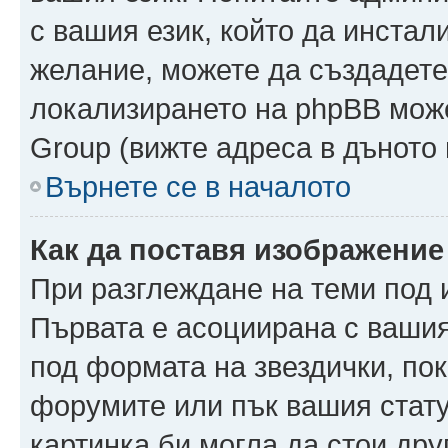
с вашия език, който да инстали
желание, можете да създадете
локализирането на phpBB може
Group (вижте адреса в дъното 
Върнете се в началото
Как да поставя изображение
При разглеждане на теми под и
Първата е асоциирана с вашия 
под формата на звездички, по
форумите или пък вашия стату
картинка би могла да стои друг