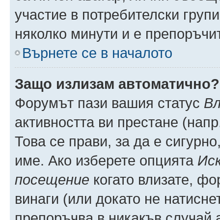
участие в потребителски групи
няколко минути и е препоръчит
Върнете се в началото
Защо излизам автоматично?
Форумът пази вашия статус
Вл
активността ви престане (напр
Това се прави, за да е сигурно
име. Ако изберете опцията
Иск
посещение
когато влизате, фо
винаги (или докато не натиснет
препоръчва в никакъв случай а