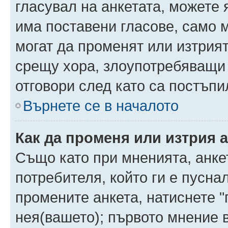
гласувал на анкетата, можете 
има поставени гласове, само 
могат да променят или изтрият
срещу хора, злоупотребяващи 
отговори след като са постъпи
Върнете се в началото
Как да променя или изтрия 
Също като при мненията, анкет
потребителя, който ги е пусна
промените анкета, натиснете "
нея(вашето); първото мнение в