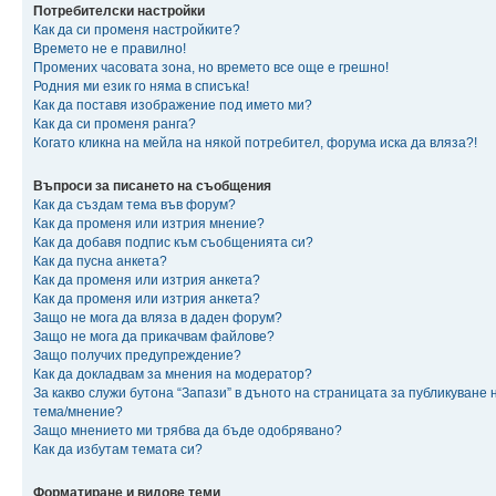
Потребителски настройки
Как да си променя настройките?
Времето не е правилно!
Промених часовата зона, но времето все още е грешно!
Родния ми език го няма в списъка!
Как да поставя изображение под името ми?
Как да си променя ранга?
Когато кликна на мейла на някой потребител, форума иска да вляза?!
Въпроси за писането на съобщения
Как да създам тема във форум?
Как да променя или изтрия мнение?
Как да добавя подпис към съобщенията си?
Как да пусна анкета?
Как да променя или изтрия анкета?
Как да променя или изтрия анкета?
Защо не мога да вляза в даден форум?
Защо не мога да прикачвам файлове?
Защо получих предупреждение?
Как да докладвам за мнения на модератор?
За какво служи бутона “Запази” в дъното на страницата за публикуване 
тема/мнение?
Защо мнението ми трябва да бъде одобрявано?
Как да избутам темата си?
Форматиране и видове теми