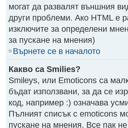
могат да развалят външния ви
други проблеми. Ако HTML е р
изключите за определени мнен
за пускане на мнения)
Върнете се в началото
Какво са Smilies?
Smileys, или Emoticons са мал
бъдат използвани, за да се из
код, например :) означава усми
Пълният списък с emoticons м
пускане на мнения. Все пак не