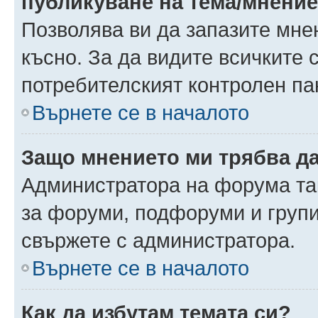
публикуване на тема/мнени
Позволява ви да запазите мнен
късно. За да видите всичките 
потребителският контролен па
Върнете се в началото
Защо мнението ми трябва д
Администратора на форума так
за форуми, подфоруми и груп
свържете с администратора.
Върнете се в началото
Как да избутам темата си?