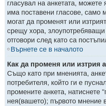
гласувал на анкетата, можете 
има поставени гласове, само 
могат да променят или изтрият
срещу хора, злоупотребяващи 
отговори след като са постъпи
Върнете се в началото
Как да променя или изтрия 
Също като при мненията, анкет
потребителя, който ги е пусна
промените анкета, натиснете "
нея(вашето); първото мнение в