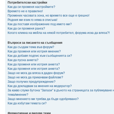
Потребителски настройки
Как да си променя настройките?
Времето не е правилно!
Промених часовата зона, но времето все още е грешно!
Родния ми език го няма в списъка!
Как да поставя изображение под името ми?
Как да си променя ранга?
Когато кликна на мейла на някой потребител, форума иска да вляза?!
Въпроси за писането на съобщения
Как да създам тема във форум?
Как да променя или изтрия мнение?
Как да добавя подпис към съобщенията си?
Как да пусна анкета?
Как да променя или изтрия анкета?
Как да променя или изтрия анкета?
Защо не мога да вляза в даден форум?
Защо не мога да прикачвам файлове?
Защо получих предупреждение?
Как да докладвам за мнения на модератор?
За какво служи бутона “Запази” в дъното на страницата за публикуване 
тема/мнение?
Защо мнението ми трябва да бъде одобрявано?
Как да избутам темата си?
Форматиране и видове теми