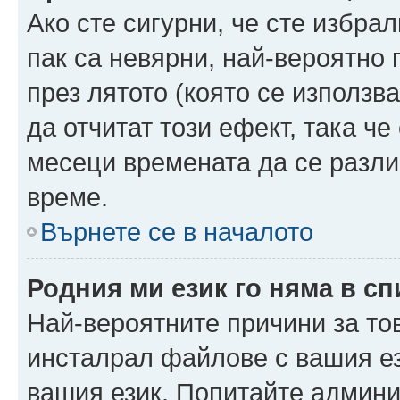
Ако сте сигурни, че сте избра
пак са невярни, най-вероятно
през лятото (която се използв
да отчитат този ефект, така че
месеци времената да се разли
време.
Върнете се в началото
Родния ми език го няма в сп
Най-вероятните причини за то
инсталрал файлове с вашия ез
вашия език. Попитайте админ