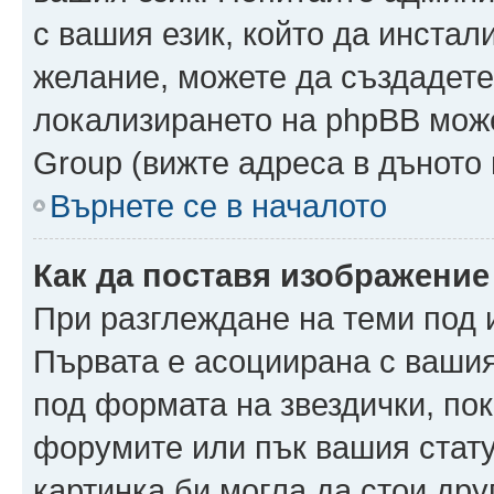
с вашия език, който да инстали
желание, можете да създадете
локализирането на phpBB може
Group (вижте адреса в дъното 
Върнете се в началото
Как да поставя изображение
При разглеждане на теми под и
Първата е асоциирана с вашия 
под формата на звездички, по
форумите или пък вашия стату
картинка би могла да стои друг