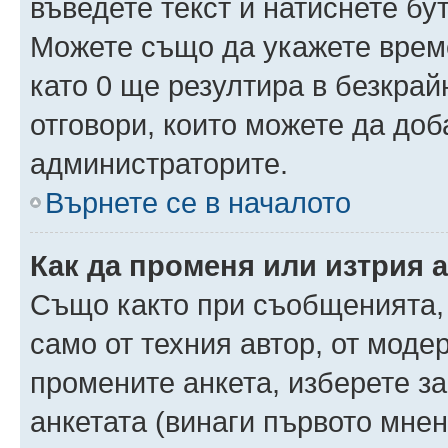
въведете текст и натиснете б
Можете също да укажете време,
като 0 ще резултира в безкра
отговори, които можете да доб
администраторите.
Върнете се в началото
Как да променя или изтрия 
Също както при съобщенията, 
само от техния автор, от моде
промените анкета, изберете з
анкетата (винаги първото мнен