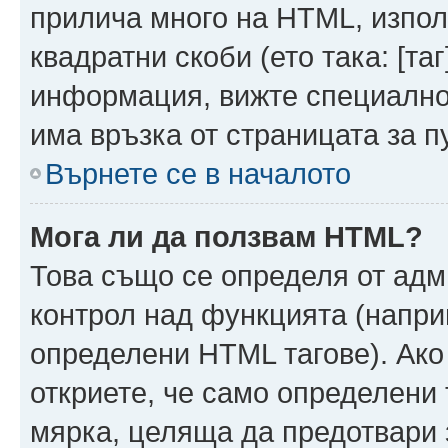
прилича много на HTML, използ
квадратни скоби (ето така: [таг]
информация, вижте специално
има връзка от страницата за п
Върнете се в началото
Мога ли да ползвам HTML?
Това също се определя от адм
контрол над функцията (напри
определени HTML тагове). Ако
откриете, че само определени 
мярка, целяща да предотвари з