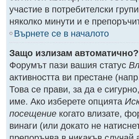
участие в потребителски групи
няколко минути и е препоръчит
Върнете се в началото
Защо излизам автоматично?
Форумът пази вашия статус
Вл
активността ви престане (напр
Това се прави, за да е сигурно
име. Ако изберете опцията
Иск
посещение
когато влизате, фо
винаги (или докато не натиснет
препоръчва в никакъв случай а