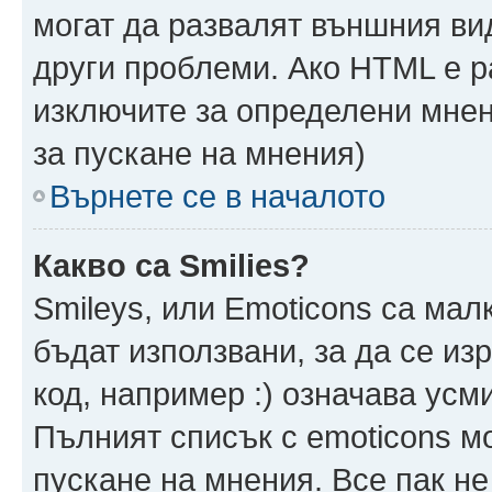
могат да развалят външния ви
други проблеми. Ако HTML е р
изключите за определени мнен
за пускане на мнения)
Върнете се в началото
Какво са Smilies?
Smileys, или Emoticons са мал
бъдат използвани, за да се из
код, например :) означава усми
Пълният списък с emoticons м
пускане на мнения. Все пак не