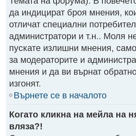
Темата на форума). В повечет
да индицират броя мнения, ко
отличат специални потребител
администратори и т.н.. Моля н
пускате излишни мнения, само 
за модераторите и администра
мнения и да ви върнат обратно
изгонят.
Върнете се в началото
Когато кликна на мейла на 
вляза?!