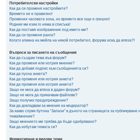
Потребителски настройки
Как да си променя настройките?
Времето не е правилно!
Промених часовата зона, но времето все още е грешно!
Родния ми език го няма в списъка!
Как да поставя изображение под името ми?
Как да си променя ранга?
Когато кликна на мейла на някой потребител, форума иска да вляза?!
Въпроси за писането на съобщения
Как да създам тема във форум?
Как да променя или изтрия мнение?
Как да добавя подпис към съобщенията си?
Как да пусна анкета?
Как да променя или изтрия анкета?
Как да променя или изтрия анкета?
Защо не мога да вляза в даден форум?
Защо не мога да прикачвам файлове?
Защо получих предупреждение?
Как да докладвам за мнения на модератор?
За какво служи бутона “Запази” в дъното на страницата за публикуване 
тема/мнение?
Защо мнението ми трябва да бъде одобрявано?
Как да избутам темата си?
Форматиране и видове теми