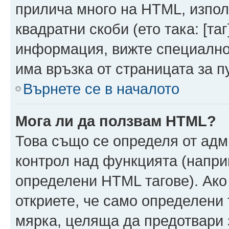
прилича много на HTML, използ
квадратни скоби (ето така: [таг]
информация, вижте специално
има връзка от страницата за п
Върнете се в началото
Мога ли да ползвам HTML?
Това също се определя от адм
контрол над функцията (напри
определени HTML тагове). Ако
откриете, че само определени 
мярка, целяща да предотвари з