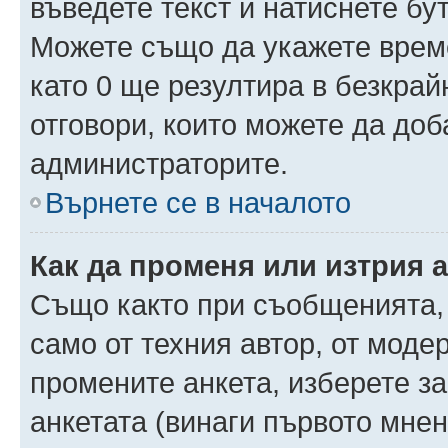
въведете текст и натиснете б
Можете също да укажете време,
като 0 ще резултира в безкра
отговори, които можете да доб
администраторите.
Върнете се в началото
Как да променя или изтрия 
Също както при съобщенията, 
само от техния автор, от моде
промените анкета, изберете з
анкетата (винаги първото мнен