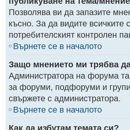
публикуване на тема/мнени
Позволява ви да запазите мнен
късно. За да видите всичките 
потребителският контролен па
Върнете се в началото
Защо мнението ми трябва д
Администратора на форума так
за форуми, подфоруми и груп
свържете с администратора.
Върнете се в началото
Как да избутам темата си?