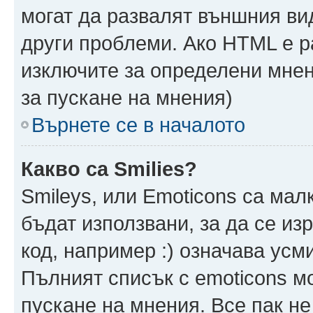
могат да развалят външния ви
други проблеми. Ако HTML е р
изключите за определени мнен
за пускане на мнения)
Върнете се в началото
Какво са Smilies?
Smileys, или Emoticons са мал
бъдат използвани, за да се из
код, например :) означава усми
Пълният списък с emoticons м
пускане на мнения. Все пак не