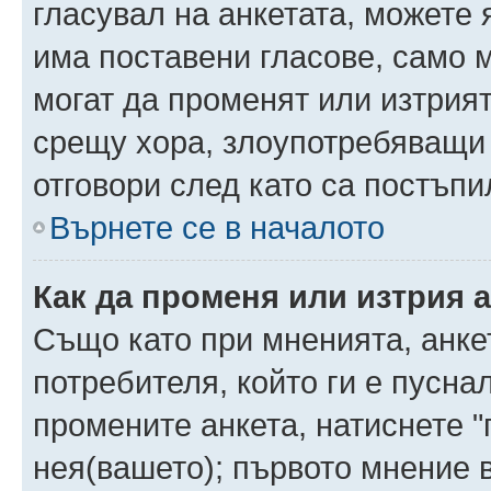
гласувал на анкетата, можете 
има поставени гласове, само 
могат да променят или изтрият
срещу хора, злоупотребяващи 
отговори след като са постъпи
Върнете се в началото
Как да променя или изтрия 
Също като при мненията, анкет
потребителя, който ги е пусна
промените анкета, натиснете "
нея(вашето); първото мнение в