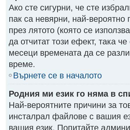
Ако сте сигурни, че сте избра
пак са невярни, най-вероятно
през лятото (която се използв
да отчитат този ефект, така че
месеци времената да се разли
време.
Върнете се в началото
Родния ми език го няма в сп
Най-вероятните причини за то
инсталрал файлове с вашия ез
вашия език. Попитайте админ