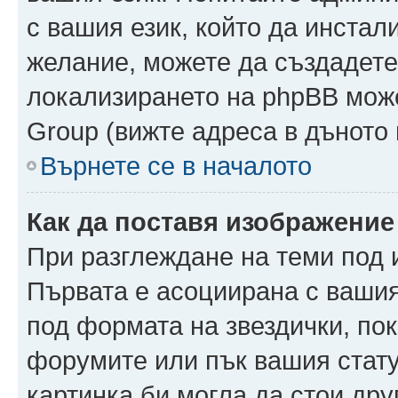
с вашия език, който да инстали
желание, можете да създадете
локализирането на phpBB може
Group (вижте адреса в дъното 
Върнете се в началото
Как да поставя изображение
При разглеждане на теми под и
Първата е асоциирана с вашия 
под формата на звездички, по
форумите или пък вашия стату
картинка би могла да стои друг