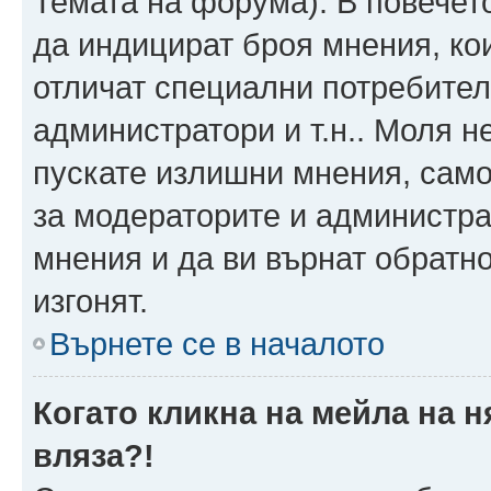
Темата на форума). В повечет
да индицират броя мнения, ко
отличат специални потребител
администратори и т.н.. Моля н
пускате излишни мнения, само 
за модераторите и администра
мнения и да ви върнат обратно
изгонят.
Върнете се в началото
Когато кликна на мейла на 
вляза?!