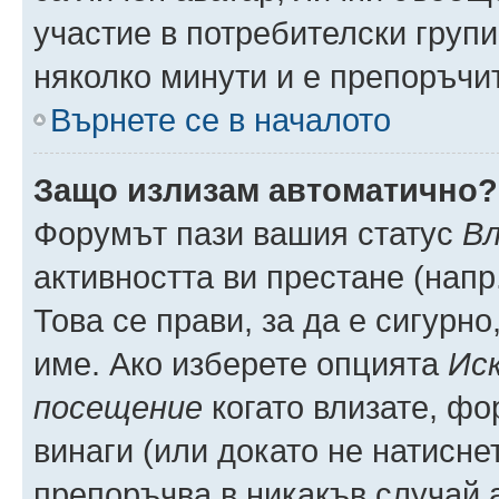
участие в потребителски групи
няколко минути и е препоръчит
Върнете се в началото
Защо излизам автоматично?
Форумът пази вашия статус
Вл
активността ви престане (напр
Това се прави, за да е сигурно
име. Ако изберете опцията
Иск
посещение
когато влизате, фо
винаги (или докато не натиснет
препоръчва в никакъв случай а