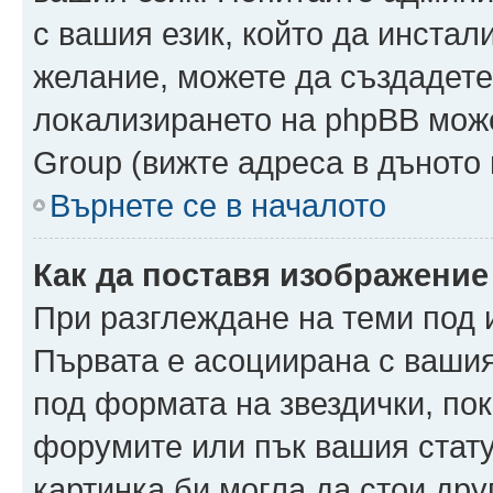
с вашия език, който да инстали
желание, можете да създадете
локализирането на phpBB може
Group (вижте адреса в дъното 
Върнете се в началото
Как да поставя изображение
При разглеждане на теми под и
Първата е асоциирана с вашия 
под формата на звездички, по
форумите или пък вашия стату
картинка би могла да стои друг