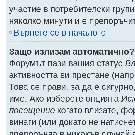
участие в потребителски групи
няколко минути и е препоръчит
Върнете се в началото
Защо излизам автоматично?
Форумът пази вашия статус
Вл
активността ви престане (напр
Това се прави, за да е сигурно
име. Ако изберете опцията
Иск
посещение
когато влизате, фо
винаги (или докато не натиснет
препоръчва в никакъв случай а