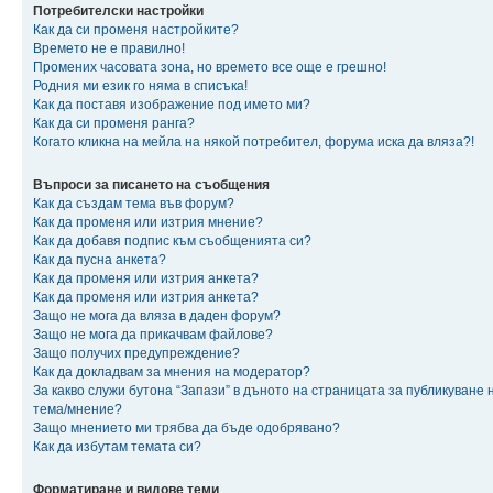
Потребителски настройки
Как да си променя настройките?
Времето не е правилно!
Промених часовата зона, но времето все още е грешно!
Родния ми език го няма в списъка!
Как да поставя изображение под името ми?
Как да си променя ранга?
Когато кликна на мейла на някой потребител, форума иска да вляза?!
Въпроси за писането на съобщения
Как да създам тема във форум?
Как да променя или изтрия мнение?
Как да добавя подпис към съобщенията си?
Как да пусна анкета?
Как да променя или изтрия анкета?
Как да променя или изтрия анкета?
Защо не мога да вляза в даден форум?
Защо не мога да прикачвам файлове?
Защо получих предупреждение?
Как да докладвам за мнения на модератор?
За какво служи бутона “Запази” в дъното на страницата за публикуване 
тема/мнение?
Защо мнението ми трябва да бъде одобрявано?
Как да избутам темата си?
Форматиране и видове теми