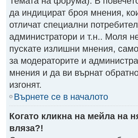
Темата на форума). В повечет
да индицират броя мнения, ко
отличат специални потребител
администратори и т.н.. Моля н
пускате излишни мнения, само 
за модераторите и администра
мнения и да ви върнат обратно
изгонят.
Върнете се в началото
Когато кликна на мейла на 
вляза?!