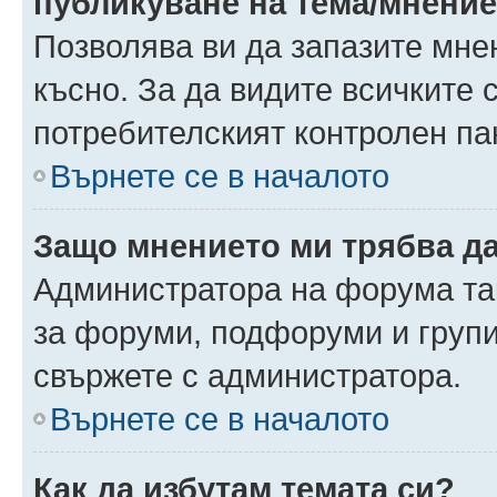
публикуване на тема/мнени
Позволява ви да запазите мнен
късно. За да видите всичките 
потребителският контролен па
Върнете се в началото
Защо мнението ми трябва д
Администратора на форума так
за форуми, подфоруми и груп
свържете с администратора.
Върнете се в началото
Как да избутам темата си?