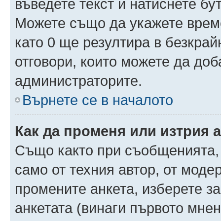
въведете текст и натиснете б
Можете също да укажете време,
като 0 ще резултира в безкра
отговори, които можете да доб
администраторите.
Върнете се в началото
Как да променя или изтрия 
Също както при съобщенията, 
само от техния автор, от моде
промените анкета, изберете з
анкетата (винаги първото мнен