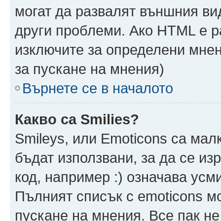
могат да развалят външния ви
други проблеми. Ако HTML е р
изключите за определени мнен
за пускане на мнения)
Върнете се в началото
Какво са Smilies?
Smileys, или Emoticons са мал
бъдат използвани, за да се из
код, например :) означава усми
Пълният списък с emoticons м
пускане на мнения. Все пак не