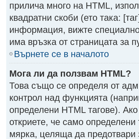
прилича много на HTML, използ
квадратни скоби (ето така: [таг]
информация, вижте специално
има връзка от страницата за п
Върнете се в началото
Мога ли да ползвам HTML?
Това също се определя от адм
контрол над функцията (напри
определени HTML тагове). Ако
откриете, че само определени 
мярка, целяща да предотвари з