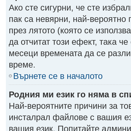
Ако сте сигурни, че сте избра
пак са невярни, най-вероятно
през лятото (която се използв
да отчитат този ефект, така че
месеци времената да се разли
време.
Върнете се в началото
Родния ми език го няма в сп
Най-вероятните причини за то
инсталрал файлове с вашия ез
вашия език. Попитайте админ