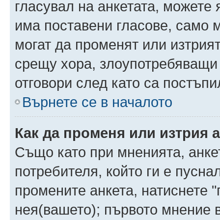
гласувал на анкетата, можете 
има поставени гласове, само 
могат да променят или изтрият
срещу хора, злоупотребяващи 
отговори след като са постъпи
Върнете се в началото
Как да променя или изтрия 
Също като при мненията, анкет
потребителя, който ги е пусна
промените анкета, натиснете "
нея(вашето); първото мнение в