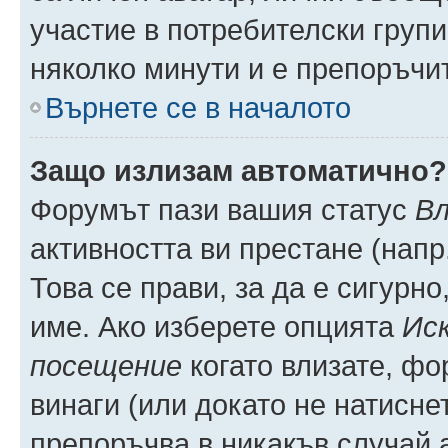
участие в потребителски групи
няколко минути и е препоръчит
Върнете се в началото
Защо излизам автоматично?
Форумът пази вашия статус
Вл
активността ви престане (напр
Това се прави, за да е сигурно
име. Ако изберете опцията
Иск
посещение
когато влизате, фо
винаги (или докато не натиснет
препоръчва в никакъв случай а