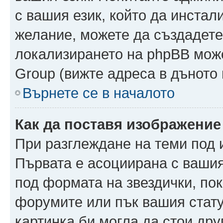
с вашия език, който да инстали
желание, можете да създадете
локализирането на phpBB може
Group (вижте адреса в дъното 
Върнете се в началото
Как да поставя изображение
При разглеждане на теми под и
Първата е асоциирана с вашия 
под формата на звездички, по
форумите или пък вашия стату
картинка би могла да стои друг