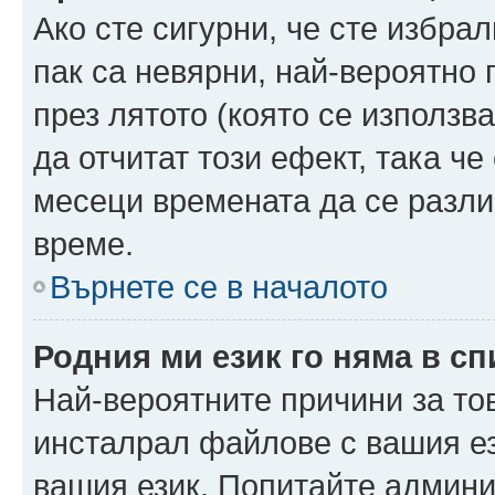
Ако сте сигурни, че сте избра
пак са невярни, най-вероятно
през лятото (която се използв
да отчитат този ефект, така че
месеци времената да се разли
време.
Върнете се в началото
Родния ми език го няма в сп
Най-вероятните причини за то
инсталрал файлове с вашия ез
вашия език. Попитайте админ