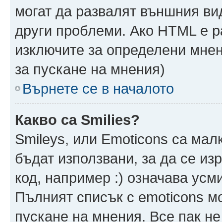
могат да развалят външния ви
други проблеми. Ако HTML е р
изключите за определени мнен
за пускане на мнения)
Върнете се в началото
Какво са Smilies?
Smileys, или Emoticons са мал
бъдат използвани, за да се из
код, например :) означава усми
Пълният списък с emoticons м
пускане на мнения. Все пак не