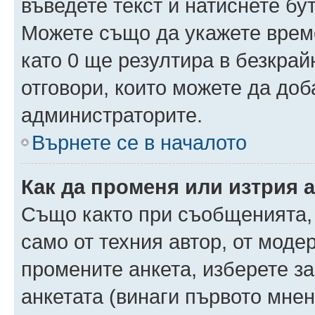
въведете текст и натиснете б
Можете също да укажете време,
като 0 ще резултира в безкра
отговори, които можете да доб
администраторите.
Върнете се в началото
Как да променя или изтрия 
Също както при съобщенията, 
само от техния автор, от моде
промените анкета, изберете з
анкетата (винаги първото мнен