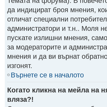
Темата на форума). В повечет
да индицират броя мнения, ко
отличат специални потребител
администратори и т.н.. Моля н
пускате излишни мнения, само 
за модераторите и администра
мнения и да ви върнат обратно
изгонят.
Върнете се в началото
Когато кликна на мейла на 
вляза?!