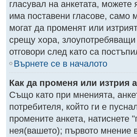
гласувал на анкетата, можете 
има поставени гласове, само 
могат да променят или изтрият
срещу хора, злоупотребяващи 
отговори след като са постъпи
Върнете се в началото
Как да променя или изтрия 
Също като при мненията, анкет
потребителя, който ги е пусна
промените анкета, натиснете "
нея(вашето); първото мнение в