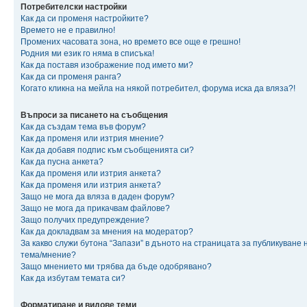
Потребителски настройки
Как да си променя настройките?
Времето не е правилно!
Промених часовата зона, но времето все още е грешно!
Родния ми език го няма в списъка!
Как да поставя изображение под името ми?
Как да си променя ранга?
Когато кликна на мейла на някой потребител, форума иска да вляза?!
Въпроси за писането на съобщения
Как да създам тема във форум?
Как да променя или изтрия мнение?
Как да добавя подпис към съобщенията си?
Как да пусна анкета?
Как да променя или изтрия анкета?
Как да променя или изтрия анкета?
Защо не мога да вляза в даден форум?
Защо не мога да прикачвам файлове?
Защо получих предупреждение?
Как да докладвам за мнения на модератор?
За какво служи бутона “Запази” в дъното на страницата за публикуване 
тема/мнение?
Защо мнението ми трябва да бъде одобрявано?
Как да избутам темата си?
Форматиране и видове теми