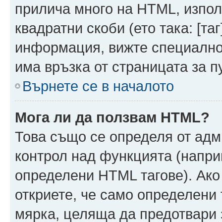
прилича много на HTML, използ
квадратни скоби (ето така: [таг]
информация, вижте специално
има връзка от страницата за п
Върнете се в началото
Мога ли да ползвам HTML?
Това също се определя от адм
контрол над функцията (напри
определени HTML тагове). Ако
откриете, че само определени 
мярка, целяща да предотвари з