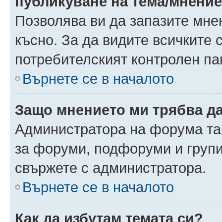
публикуване на тема/мнени
Позволява ви да запазите мнен
късно. За да видите всичките 
потребителският контролен па
Върнете се в началото
Защо мнението ми трябва д
Администратора на форума так
за форуми, подфоруми и груп
свържете с администратора.
Върнете се в началото
Как да избутам темата си?