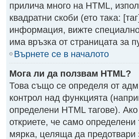
прилича много на HTML, използ
квадратни скоби (ето така: [таг]
информация, вижте специално
има връзка от страницата за п
Върнете се в началото
Мога ли да ползвам HTML?
Това също се определя от адм
контрол над функцията (напри
определени HTML тагове). Ако
откриете, че само определени 
мярка, целяща да предотвари з