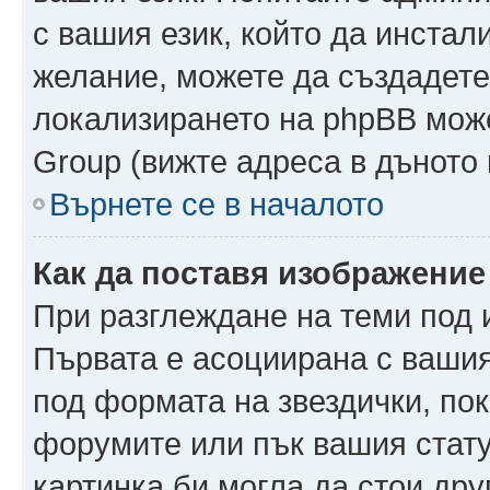
с вашия език, който да инстали
желание, можете да създадете
локализирането на phpBB може
Group (вижте адреса в дъното 
Върнете се в началото
Как да поставя изображение
При разглеждане на теми под и
Първата е асоциирана с вашия 
под формата на звездички, по
форумите или пък вашия стату
картинка би могла да стои друг