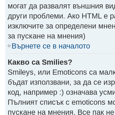
могат да развалят външния ви
други проблеми. Ако HTML е р
изключите за определени мнен
за пускане на мнения)
Върнете се в началото
Какво са Smilies?
Smileys, или Emoticons са мал
бъдат използвани, за да се из
код, например :) означава усми
Пълният списък с emoticons м
пускане на мнения. Все пак не