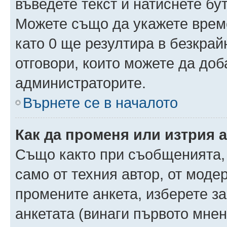
въведете текст и натиснете б
Можете също да укажете време,
като 0 ще резултира в безкра
отговори, които можете да доб
администраторите.
Върнете се в началото
Как да променя или изтрия 
Също както при съобщенията, 
само от техния автор, от моде
промените анкета, изберете з
анкетата (винаги първото мнен