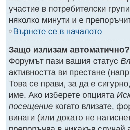
участие в потребителски групи
няколко минути и е препоръчит
Върнете се в началото
Защо излизам автоматично?
Форумът пази вашия статус
Вл
активността ви престане (напр
Това се прави, за да е сигурно
име. Ако изберете опцията
Иск
посещение
когато влизате, фо
винаги (или докато не натиснет
препоръчва в никакъв случай а