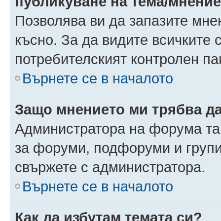
публикуване на тема/мнени
Позволява ви да запазите мнен
късно. За да видите всичките 
потребителският контролен па
Върнете се в началото
Защо мнението ми трябва д
Администратора на форума так
за форуми, подфоруми и груп
свържете с администратора.
Върнете се в началото
Как да избутам темата си?