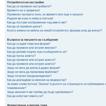
Потребителски настройки
Как да си променя настройките?
Времето не е правилно!
Промених часовата зона, но времето все още е грешно!
Родния ми език го няма в списъка!
Как да поставя изображение под името ми?
Как да си променя ранга?
Когато кликна на мейла на някой потребител, форума иска да вляза?!
Въпроси за писането на съобщения
Как да създам тема във форум?
Как да променя или изтрия мнение?
Как да добавя подпис към съобщенията си?
Как да пусна анкета?
Как да променя или изтрия анкета?
Как да променя или изтрия анкета?
Защо не мога да вляза в даден форум?
Защо не мога да прикачвам файлове?
Защо получих предупреждение?
Как да докладвам за мнения на модератор?
За какво служи бутона “Запази” в дъното на страницата за публикуване 
тема/мнение?
Защо мнението ми трябва да бъде одобрявано?
Как да избутам темата си?
Форматиране и видове теми