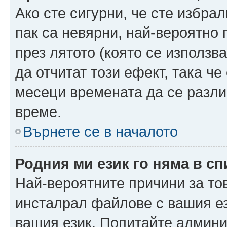
Ако сте сигурни, че сте избра
пак са невярни, най-вероятно
през лятото (която се използв
да отчитат този ефект, така че
месеци времената да се разли
време.
Върнете се в началото
Родния ми език го няма в сп
Най-вероятните причини за то
инсталрал файлове с вашия ез
вашия език. Попитайте админ