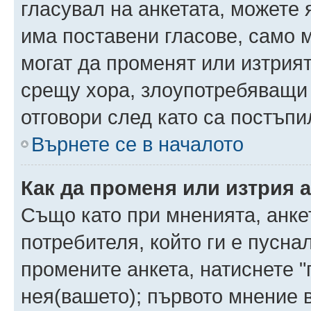
гласувал на анкетата, можете 
има поставени гласове, само 
могат да променят или изтрият
срещу хора, злоупотребяващи 
отговори след като са постъпи
Върнете се в началото
Как да променя или изтрия 
Също като при мненията, анкет
потребителя, който ги е пусна
промените анкета, натиснете "
нея(вашето); първото мнение в