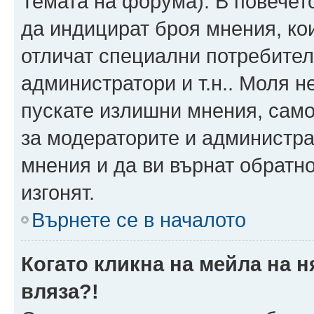
Темата на форума). В повечет
да индицират броя мнения, ко
отличат специални потребител
администратори и т.н.. Моля н
пускате излишни мнения, само 
за модераторите и администра
мнения и да ви върнат обратно
изгонят.
Върнете се в началото
Когато кликна на мейла на 
вляза?!