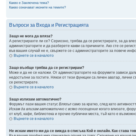
Какво е Заключена тема?
Какво означават иконите на темите?
Въпроси за Входа и Регистрацията
Защо не мога да вляза?
А регистрирахте ли се? Сериозно, трябва да се регистрирате, за да вле
администраторите и да разберете какви са причините. Ако сте се регис
във вашия случай не е, свържете се с администраторите за повече инф
Върнете се в началото
Защо въобще трябва да се регистрирам?
Може и да не се наложи. От администраторите на форумите зависи дали
недостъпни за гостите. Някои от тези функции са личен аватар, лични 
се регистрирате.
Върнете се в началото
Защо излизам автоматично?
Форумът пази вашия статус
Влязъл
само за кратко, след като активност
Искам да влизам автоматично с всяко посещение
когато влизате, фору
от клуб, кафе, библиотека и прочие публични места, тъй като е възможн
Върнете се в началото
Не искам името ми да се вижда в списъка Кой е онлайн. Как става то
Във вашия профил има специална опция за това:
Скриване на вашия о