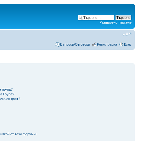
Разширено търсене
Въпроси/Отговори
Регистрация
Влез
а група?
ка Група?
зличен цвят?
 някой от тези форуми!