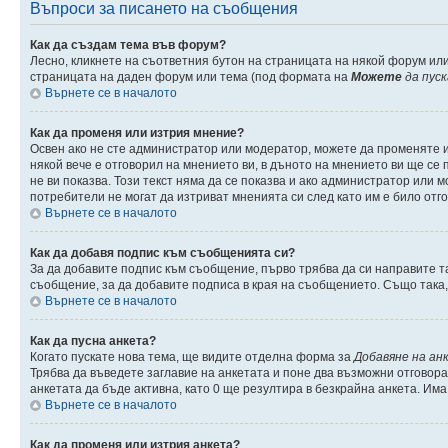
Въпроси за писането на съобщения
Как да създам тема във форум?
Лесно, кликнете на съответния бутон на страницата на някой форум или
страницата на даден форум или тема (под формата на
Можете
да пус
Върнете се в началото
Как да променя или изтрия мнение?
Освен ако не сте администратор или модератор, можете да променяте 
някой вече е отговорил на мнението ви, в дъното на мнението ви ще се п
не ви показва. Този текст няма да се показва и ако администратор ил
потребители не могат да изтриват мненията си след като им е било отг
Върнете се в началото
Как да добавя подпис към съобщенията си?
За да добавите подпис към съобщение, първо трябва да си направите т
съобщение, за да добавите подписа в края на съобщението. Също така
Върнете се в началото
Как да пусна анкета?
Когато пускате нова тема, ще видите отделна форма за
Добавяне на ан
Трябва да въведете заглавие на анкетата и поне два възможни отговора
анкетата да бъде активна, като 0 ще резултира в безкрайна анкета. Им
Върнете се в началото
Как да променя или изтрия анкета?