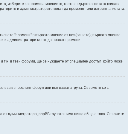
ета, изберете за промяна мнението, което съдържа анкетата (винаги
дераторите и администраторите могат да променят или изтрият анкетата.
атиснете "промени" в първото мнение от нея(вашето); първото мнение
ори и администратори могат да правят промени.
и т.н. в тези форуми, ще се нуждаете от специален достъп, който може
е във въпросният форум или във вашата група. Свържете се с
ма от администратора, phpBB групата няма нищо общо с това. Свържете