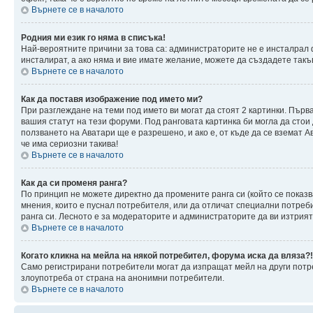
Върнете се в началото
Родния ми език го няма в списъка!
Най-вероятните причини за това са: администраторите не е инсталрал 
инсталират, а ако няма и вие имате желание, можете да създадете так
Върнете се в началото
Как да поставя изображение под името ми?
При разглеждане на теми под името ви могат да стоят 2 картинки. Първ
вашия статут на тези форуми. Под ранговата картинка би могла да стои
ползването на Аватари ще е разрешено, и ако е, от къде да се вземат 
че има сериозни такива!
Върнете се в началото
Как да си променя ранга?
По принцип не можете директно да промените ранга си (който се показв
мнения, които е пуснал потребителя, или да отличат специални потреб
ранга си. Лесното е за модераторите и администраторите да ви изтрият 
Върнете се в началото
Когато кликна на мейла на някой потребител, форума иска да вляза?!
Само регистрирани потребители могат да изпращат мейл на други потре
злоупотреба от страна на анонимни потребители.
Върнете се в началото