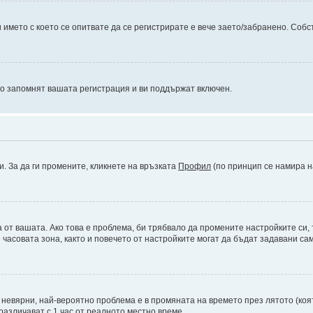
името с което се опитвате да се регистрирате е вече заето/забранено. Собс
то запомнят вашата регистрация и ви поддържат включен.
и. За да ги промените, кликнете на връзката
Профил
(по принцип се намира н
а от вашата. Ако това е проблема, би трябвало да промените настройките си,
асовата зона, както и повечето от настройките могат да бъдат задавани само
а невярни, най-вероятно проблема е в промяната на времето през лятото (коят
различават с 1 час от реалното местно време.