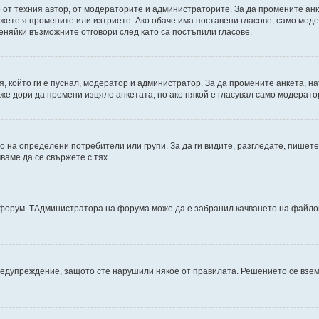
от техния автор, от модераторите и администраторите. За да промените анк
можете я промените или изтриете. Ако обаче има поставени гласове, само мо
еняйки възможните отговори след като са постъпили гласове.
, който ги е пуснал, модератор и администратор. За да промените анкета, н
може дори да промени изцяло анкетата, но ако някой е гласувал само модерат
на определени потребители или групи. За да ги видите, разгледате, пишете 
аме да се свържете с тях.
дфорум. TАдминистратора на форума може да е забранил качването на файлов
редупреждение, защото сте нарушили някое от правилата. Решението се взе