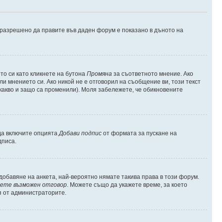
е разрешено да правите във даден форум е показано в дъното на
о си като кликнете на бутона
Промяна
за съответното мнение. Ако
ли мнението си. Ако никой не е отговорил на съобщение ви, този текст
какво и защо са променили). Моля забележете, че обикновените
 да включите опцията
Добави подпис
от формата за пускане на
дписа.
обавяне на анкета, най-вероятно нямате такива права в този форум.
ете възможен отговор
. Можете също да укажете време, за което
я от администраторите.