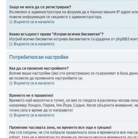
Защо не мога да се регистрирам?
Възможно е администратора на форума да е баннал вашия IP адрес или 
повече информация се свържете с администратора.
Върнете се в началото
Какво всъщност прави "Изтрии всички бисквитки"?
Изтрий всички бисквитки изтрива бисквитките създадени от phpBB3 кои
Върнете се в началото
Потребителски настройки
Как да си променя настройките?
Всички ваши настройки (ако сте регистриран) се съхраняват в база данн
ви позволи да промените настройките си.
Върнете се в началото
Времето не е правилно!
Времето най-вероятно е точно, но вие го гледате в различна часова зон
например Лондон, Париж, Ню Йорк, Сидни. Моля обърнете внимание, че ч
точно сега е време да го направите!
Върнете се в началото
Промених часовата зона, но времето все още е грешно!
Ако сте сигурни, че сте избрали правилната зона и времената все пак с
ефект, така че е вероятно по време на летните месеци времената да се 