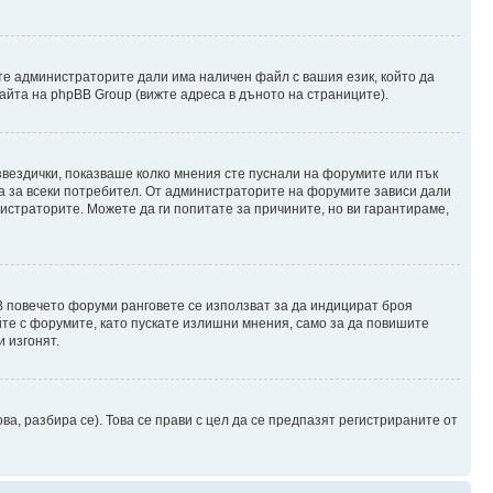
те администраторите дали има наличен файл с вашия език, който да
айта на phpBB Group (вижте адреса в дъното на страниците).
 звездички, показваше колко мнения сте пуснали на форумите или пък
чна за всеки потребител. От администраторите на форумите зависи дали
нистраторите. Можете да ги попитате за причините, но ви гарантираме,
 В повечето форуми ранговете се използват за да индицират броя
йте с форумите, като пускате излишни мнения, само за да повишите
 изгонят.
, разбира се). Това се прави с цел да се предпазят регистрираните от