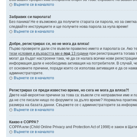
Върнете се в началото
Забравих си паролата!
Без паника! Не е възможно да получите старата си парола, но за сметка
следвайте инструкциите и ще получите нова парола за нула време!
Върнете се в началото
Добре, регистрирах се, но не мога да вляза!
Първо проверете дали сте въвели правилно името и паролата си. Ако те
тези условия и възрастта ми е
под
13 години
при регистрацията тогава т
могат да бъдат настроени така, че да се налага всички нови регистраци
информация дали е необходима активация на потребителя. В случай, че 
от основните причини, поради които се използва активация е да се нам
администраторите.
Върнете се в началото
Регистрирах се преди известно време, но сега не мога да вляза?!
Двете най-вероятни причини за това са: въвели сте неправилни име и па
да не сте писали нищо по форумите за дълго време? Нормална практик
размера на базата данни. Свържете се с администраторите за информац
Върнете се в началото
Какво е COPPA?
COPPA или (Child Online Privacy and Protection Act of 1998) е закон в 
Върнете се в началото