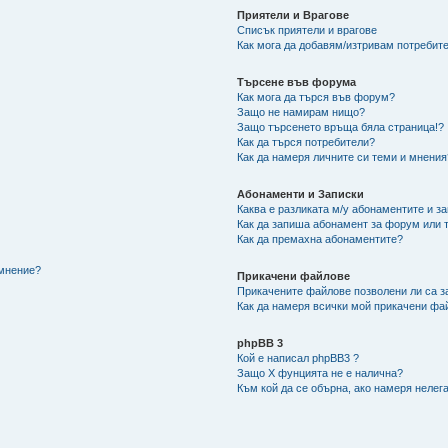
Приятели и Врагове
Списък приятели и врагове
Как мога да добавям/изтривам потребите
Търсене във форума
Как мога да търся във форум?
Защо не намирам нищо?
Защо търсенето връща бяла страница!?
Как да търся потребители?
Как да намеря личните си теми и мнения
Абонаменти и Записки
Каква е разликата м/у абонаментите и з
Как да запиша абонамент за форум или 
Как да премахна абонаментите?
/мнение?
Прикачени файлове
Прикачените файлове позволени ли са з
Как да намеря всички мой прикачени фа
phpBB 3
Кой е написал phpBB3 ?
Защо X фунцията не е налична?
Към кой да се обърна, ако намеря нелег