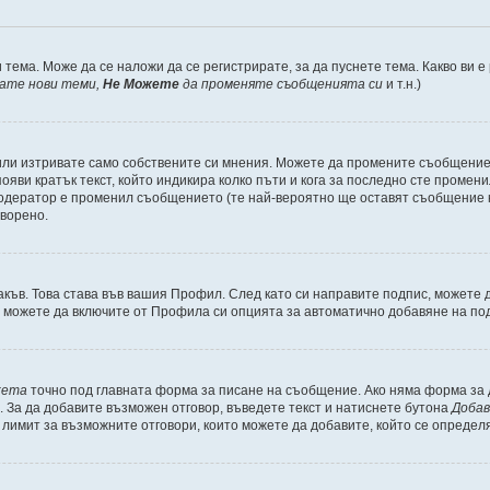
 тема. Може да се наложи да се регистрирате, за да пуснете тема. Какво ви 
кате нови теми,
Не Можете
да променяте съобщенията си
и т.н.)
или изтривате само собствените си мнения. Можете да промените съобщениет
ояви кратък текст, който индикира колко пъти и кога за последно сте промени
и модератор е променил съобщението (те най-вероятно ще оставят съобщение 
оворено.
акъв. Това става във вашия Профил. След като си направите подпис, можете
, можете да включите от Профила си опцията за автоматично добавяне на по
кета
точно под главната форма за писане на съобщение. Ако няма форма за д
. За да добавите възможен отговор, въведете текст и натиснете бутона
Добав
а лимит за възможните отговори, които можете да добавите, който се определ