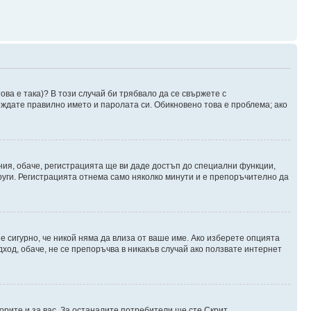
ова е така)? В този случай би трябвало да се свържете с
веждате правилно името и паролата си. Обикновено това е проблема; ако
ния, обаче, регистрацията ще ви даде достъп до специални функции,
руги. Регистрацията отнема само няколко минути и е препоръчително да
 е сигурно, че никой няма да влиза от ваше име. Ако изберете опцията
дход, обаче, не се препоръчва в никакъв случай ако ползвате интернет
орите и за вас. За останалите потребители ще сте Скрит.