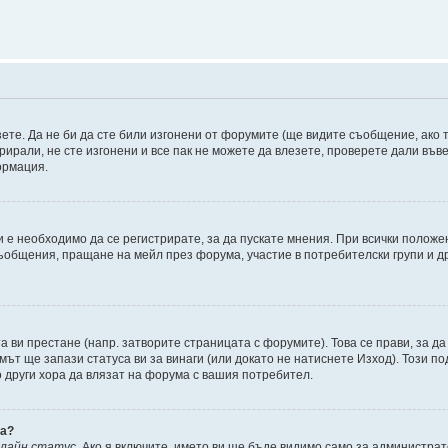
зете. Да не би да сте били изгонени от форумите (ще видите съобщение, ако т
трирали, не сте изгонени и все пак не можете да влезете, проверете дали въ
ормация.
 е необходимо да се регистрирате, за да пускате мнения. При всички положе
съобщения, пращане на мейл през форума, участие в потребителски групи и д
та ви престане (напр. затворите страницата с форумите). Това се прави, за да
мът ще запази статуса ви за винаги (или докато не натиснете Изход). Този по
о други хора да влязат на форума с вашия потребител.
ва?
нлайн статус
. Ако я включите, името ви ще бъде видимо само за администрат