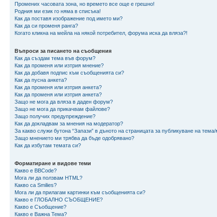
Промених часовата зона, но времето все още е грешно!
Родния ми език го няма в списъка!
Как да поставя изображение под името ми?
Как да си променя ранга?
Когато кликна на мейла на някой потребител, форума иска да вляза?!
Въпроси за писането на съобщения
Как да създам тема във форум?
Как да променя или изтрия мнение?
Как да добавя подпис към съобщенията си?
Как да пусна анкета?
Как да променя или изтрия анкета?
Как да променя или изтрия анкета?
Защо не мога да вляза в даден форум?
Защо не мога да прикачвам файлове?
Защо получих предупреждение?
Как да докладвам за мнения на модератор?
За какво служи бутона “Запази” в дъното на страницата за публикуване на тема
Защо мнението ми трябва да бъде одобрявано?
Как да избутам темата си?
Форматиране и видове теми
Какво е BBCode?
Мога ли да ползвам HTML?
Какво са Smilies?
Мога ли да прилагам картинки към съобщенията си?
Какво е ГЛОБАЛНО СЪОБЩЕНИЕ?
Какво е Съобщение?
Какво е Важна Тема?