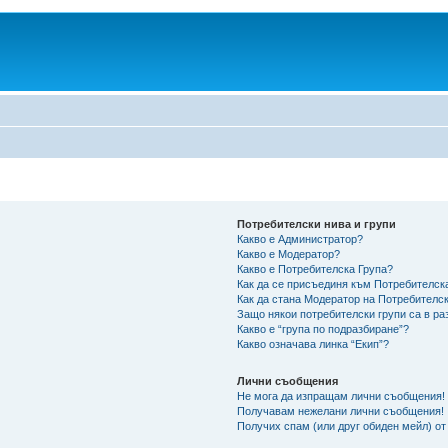
Потребителски нива и групи
Какво е Администратор?
Какво е Модератор?
Какво е Потребителска Група?
Как да се присъединя към Потребителск
Как да стана Модератор на Потребителс
Защо някои потребителски групи са в ра
Какво е “група по подразбиране”?
Какво означава линка “Екип”?
Лични съобщения
Не мога да изпращам лични съобщения!
Получавам нежелани лични съобщения!
Получих спам (или друг обиден мейл) от