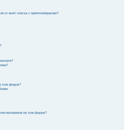
ли от моят списък с приятели/врагове?
?
аписките?
тема?
а този форум?
йлове
ални материали на този форум?