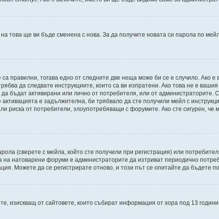
 на това ще ви бъде сменена с нова. За да получите новата си парола по мей
 са правилни, тогава едно от следните две неща може би се е случило. Ако 
рябва да следвате инструкциите, които са ви изпратени. Ако това не е ваши
и да бъдат активирани или лично от потребителя, или от администраторите. С
активацията е задължителна, би трябвало да сте получили мейл с инструкции.
али риска от потребители, злоупотребяващи с форумите. Ако сте сигурен, че
рола (сверете с мейла, който сте получили при регистрация) или потребителят
а на натоварени форуми е администраторите да изтриват периодично потреби
ия. Можете да се регистрирате отново, и този път се опитайте да бъдете по
Щатите, изискващ от сайтовете, които събират информация от хора под 13 годин