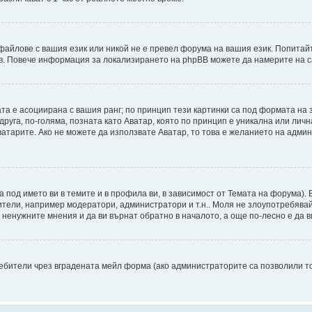
файлове с вашия език или никой не е превел форума на вашия език. Попитай
ъв. Повече информация за локализирането на phpBB можете да намерите на с
ата е асоциирана с вашия ранг; по принцип тези картинки са под формата на
 друга, по-голяма, позната като Аватар, която по принцип е уникална или ли
Аватарите. Ако не можете да използвате Аватар, то това е желанието на адми
а под името ви в темите и в профила ви, в зависимост от Темата на форума).
ители, например модератори, администратори и т.н.. Моля не злоупотребява
ненужните мнения и да ви върнат обратно в началото, а още по-лесно е да ви
бители чрез вградената мейл форма (ако администраторите са позволили това