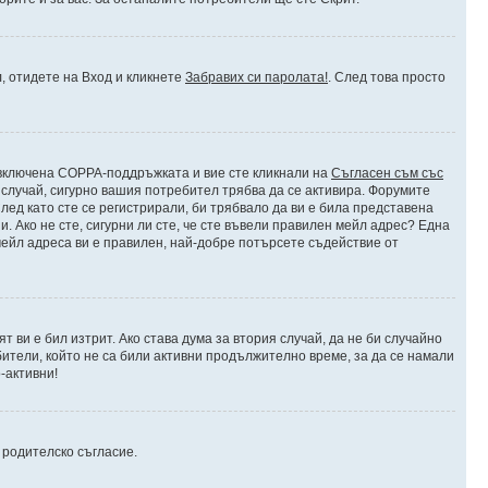
л, отидете на Вход и кликнете
Забравих си паролата!
. След това просто
е включена COPPA-поддръжката и вие сте кликнали на
Съгласен съм със
я случай, сигурно вашия потребител трябва да се активира. Форумите
лед като сте се регистрирали, би трябвало да ви е била представена
 Ако не сте, сигурни ли сте, че сте въвели правилен мейл адрес? Една
 мейл адреса ви е правилен, най-добре потърсете съдействие от
 ви е бил изтрит. Ако става дума за втория случай, да не би случайно
тели, който не са били активни продължително време, за да се намали
-активни!
и родителско съгласие.