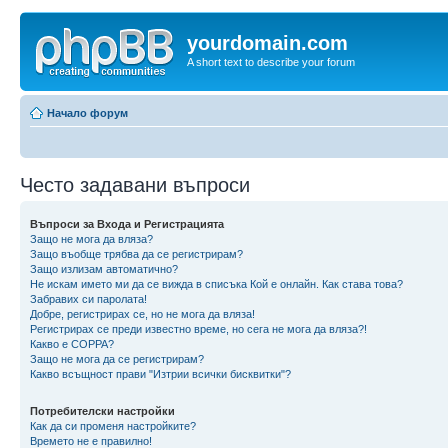
yourdomain.com
A short text to describe your forum
Начало форум
Често задавани въпроси
Въпроси за Входа и Регистрацията
Защо не мога да вляза?
Защо въобще трябва да се регистрирам?
Защо излизам автоматично?
Не искам името ми да се вижда в списъка Кой е онлайн. Как става това?
Забравих си паролата!
Добре, регистрирах се, но не мога да вляза!
Регистрирах се преди известно време, но сега не мога да вляза?!
Какво е COPPA?
Защо не мога да се регистрирам?
Какво всъщност прави "Изтрии всички бисквитки"?
Потребителски настройки
Как да си променя настройките?
Времето не е правилно!