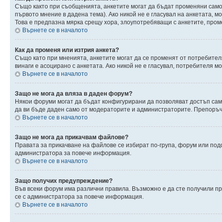
Също както при съобщенията, анкетите могат да бъдат променяни само 
първото мнение в дадена тема). Ако никой не е гласувал на анкетата, 
Това е предпазна мярка срещу хора, злоупотребяващи с анкетите, пром
Върнете се в началото
Как да променя или изтрия анкета?
Също като при мненията, анкетите могат да се променят от потребителя
винаги е асоцирано с анкетата. Ако никой не е гласувал, потребителя 
Върнете се в началото
Защо не мога да вляза в даден форум?
Някои форуми могат да бъдат конфигурирани да позволяват достъп само 
да ви бъде даден само от модераторите и администраторите. Препоръчв
Върнете се в началото
Защо не мога да прикачвам файлове?
Правата за прикачване на файлове се избират по-група, форум или по
администратора за повече информация.
Върнете се в началото
Защо получих предупреждение?
Във всеки форум има различни правила. Възможно е да сте получили п
се с администратора за повече информация.
Върнете се в началото