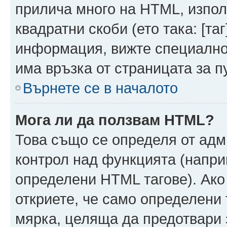
прилича много на HTML, използ
квадратни скоби (ето така: [таг]
информация, вижте специално
има връзка от страницата за п
Върнете се в началото
Мога ли да ползвам HTML?
Това също се определя от адм
контрол над функцията (напри
определени HTML тагове). Ако
откриете, че само определени 
мярка, целяща да предотвари з