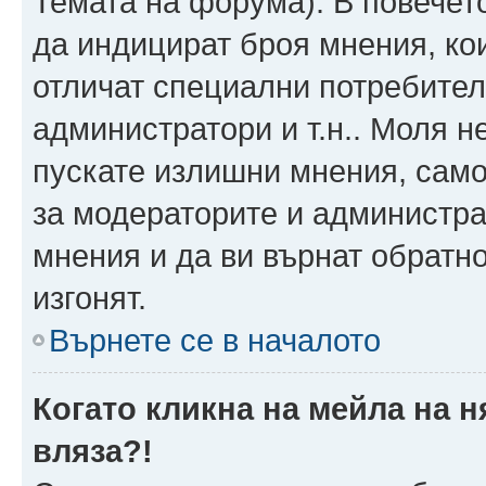
Темата на форума). В повечет
да индицират броя мнения, ко
отличат специални потребител
администратори и т.н.. Моля н
пускате излишни мнения, само 
за модераторите и администра
мнения и да ви върнат обратно
изгонят.
Върнете се в началото
Когато кликна на мейла на 
вляза?!