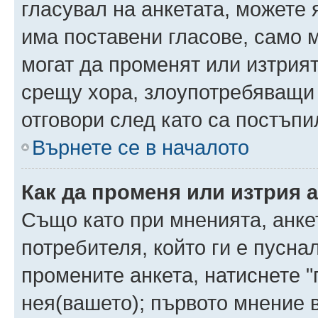
гласувал на анкетата, можете 
има поставени гласове, само 
могат да променят или изтрият
срещу хора, злоупотребяващи 
отговори след като са постъпи
Върнете се в началото
Как да променя или изтрия 
Също като при мненията, анкет
потребителя, който ги е пусна
промените анкета, натиснете "
нея(вашето); първото мнение в