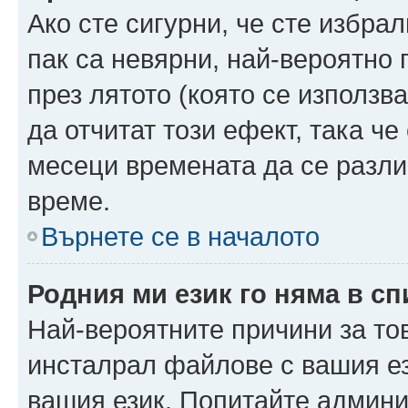
Ако сте сигурни, че сте избра
пак са невярни, най-вероятно
през лятото (която се използв
да отчитат този ефект, така че
месеци времената да се разли
време.
Върнете се в началото
Родния ми език го няма в сп
Най-вероятните причини за то
инсталрал файлове с вашия ез
вашия език. Попитайте админ