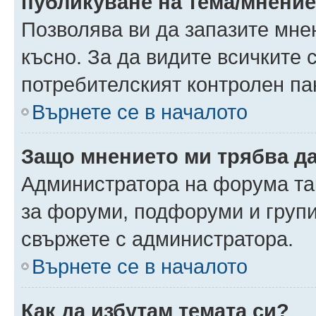
публикуване на тема/мнени
Позволява ви да запазите мнен
късно. За да видите всичките 
потребителският контролен па
Върнете се в началото
Защо мнението ми трябва д
Администратора на форума так
за форуми, подфоруми и груп
свържете с администратора.
Върнете се в началото
Как да избутам темата си?