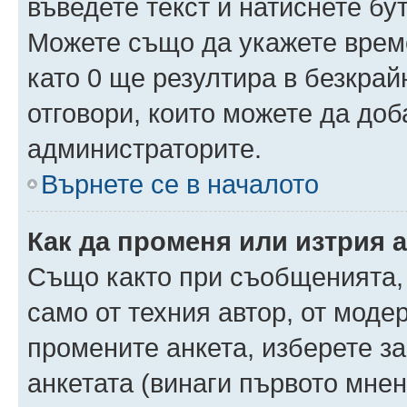
въведете текст и натиснете б
Можете също да укажете време,
като 0 ще резултира в безкра
отговори, които можете да доб
администраторите.
Върнете се в началото
Как да променя или изтрия 
Също както при съобщенията, 
само от техния автор, от моде
промените анкета, изберете з
анкетата (винаги първото мнен