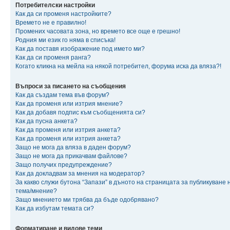
Потребителски настройки
Как да си променя настройките?
Времето не е правилно!
Промених часовата зона, но времето все още е грешно!
Родния ми език го няма в списъка!
Как да поставя изображение под името ми?
Как да си променя ранга?
Когато кликна на мейла на някой потребител, форума иска да вляза?!
Въпроси за писането на съобщения
Как да създам тема във форум?
Как да променя или изтрия мнение?
Как да добавя подпис към съобщенията си?
Как да пусна анкета?
Как да променя или изтрия анкета?
Как да променя или изтрия анкета?
Защо не мога да вляза в даден форум?
Защо не мога да прикачвам файлове?
Защо получих предупреждение?
Как да докладвам за мнения на модератор?
За какво служи бутона “Запази” в дъното на страницата за публикуване 
тема/мнение?
Защо мнението ми трябва да бъде одобрявано?
Как да избутам темата си?
Форматиране и видове теми