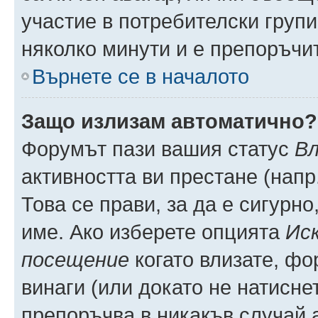
участие в потребителски групи
няколко минути и е препоръчит
Върнете се в началото
Защо излизам автоматично?
Форумът пази вашия статус
Вл
активността ви престане (напр
Това се прави, за да е сигурно
име. Ако изберете опцията
Иск
посещение
когато влизате, фо
винаги (или докато не натиснет
препоръчва в никакъв случай а