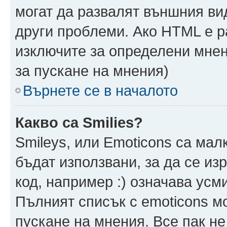
могат да развалят външния ви
други проблеми. Ако HTML е р
изключите за определени мнен
за пускане на мнения)
Върнете се в началото
Какво са Smilies?
Smileys, или Emoticons са мал
бъдат използвани, за да се из
код, например :) означава усми
Пълният списък с emoticons м
пускане на мнения. Все пак не