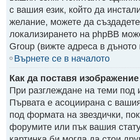
с вашия език, който да инстали
желание, можете да създадете
локализирането на phpBB може
Group (вижте адреса в дъното 
Върнете се в началото
Как да поставя изображение
При разглеждане на теми под и
Първата е асоциирана с вашия 
под формата на звездички, по
форумите или пък вашия стату
картинка би могла да стои друг