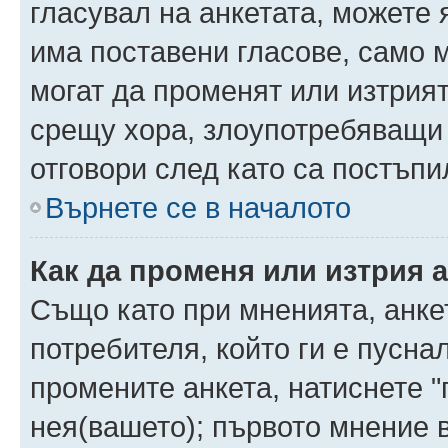
гласувал на анкетата, можете 
има поставени гласове, само 
могат да променят или изтрият
срещу хора, злоупотребяващи 
отговори след като са постъпи
Върнете се в началото
Как да променя или изтрия 
Също като при мненията, анкет
потребителя, който ги е пусна
промените анкета, натиснете "
нея(вашето); първото мнение в