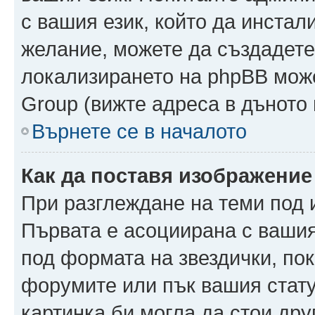
с вашия език, който да инстали
желание, можете да създадете
локализирането на phpBB може
Group (вижте адреса в дъното 
Върнете се в началото
Как да поставя изображение
При разглеждане на теми под и
Първата е асоциирана с вашия 
под формата на звездички, по
форумите или пък вашия стату
картинка би могла да стои друг