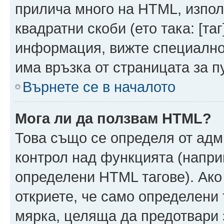
прилича много на HTML, използ
квадратни скоби (ето така: [таг]
информация, вижте специално
има връзка от страницата за п
Върнете се в началото
Мога ли да ползвам HTML?
Това също се определя от адм
контрол над функцията (напри
определени HTML тагове). Ако
откриете, че само определени 
мярка, целяща да предотвари з