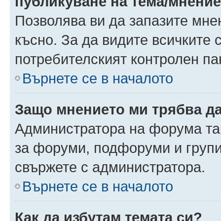
публикуване на тема/мнени
Позволява ви да запазите мнен
късно. За да видите всичките 
потребителският контролен па
Върнете се в началото
Защо мнението ми трябва д
Администратора на форума так
за форуми, подфоруми и груп
свържете с администратора.
Върнете се в началото
Как да избутам темата си?