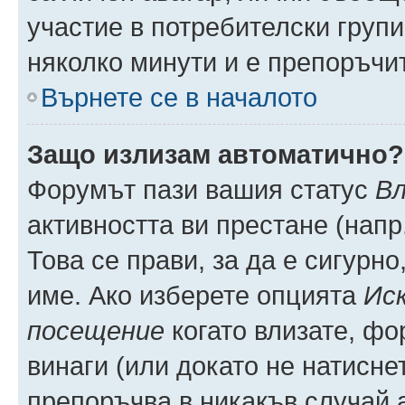
участие в потребителски групи
няколко минути и е препоръчит
Върнете се в началото
Защо излизам автоматично?
Форумът пази вашия статус
Вл
активността ви престане (напр
Това се прави, за да е сигурно
име. Ако изберете опцията
Иск
посещение
когато влизате, фо
винаги (или докато не натиснет
препоръчва в никакъв случай а