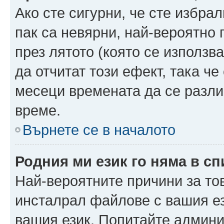
Ако сте сигурни, че сте избра
пак са невярни, най-вероятно
през лятото (която се използв
да отчитат този ефект, така че
месеци времената да се разли
време.
Върнете се в началото
Родния ми език го няма в сп
Най-вероятните причини за то
инсталрал файлове с вашия ез
вашия език. Попитайте админ