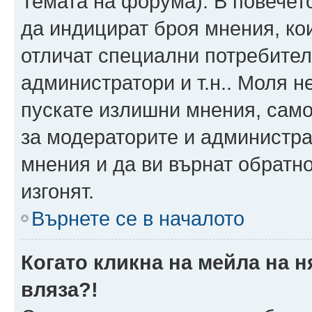
Темата на форума). В повечет
да индицират броя мнения, ко
отличат специални потребител
администратори и т.н.. Моля н
пускате излишни мнения, само 
за модераторите и администра
мнения и да ви върнат обратно
изгонят.
Върнете се в началото
Когато кликна на мейла на 
вляза?!