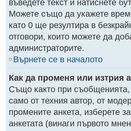
въведете текст и натиснете б
Можете също да укажете време,
като 0 ще резултира в безкра
отговори, които можете да доб
администраторите.
Върнете се в началото
Как да променя или изтрия 
Също както при съобщенията, 
само от техния автор, от моде
промените анкета, изберете з
анкетата (винаги първото мнен