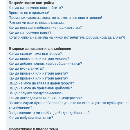
Потребителски настройки
Как да си променя настройките?
Времето не е правилно!
Промених часовата зона, но времето все още е грешно!
Родния ми език го няма в списъка!
Как да поставя изображение под името ми?
Как да си променя ранга?
Когато кликна на мейла на някой потребител, форума иска да вляза?!
Въпроси за писането на съобщения
Как да създам тема във форум?
Как да променя или изтрия мнение?
Как да добавя подпис към съобщенията си?
Как да пусна анкета?
Как да променя или изтрия анкета?
Как да променя или изтрия анкета?
Защо не мога да вляза в даден форум?
Защо не мога да прикачвам файлове?
Защо получих предупреждение?
Как да докладвам за мнения на модератор?
За какво служи бутона “Запази” в дъното на страницата за публикуване 
тема/мнение?
Защо мнението ми трябва да бъде одобрявано?
Как да избутам темата си?
Форматиране и видове теми