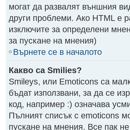
могат да развалят външния ви
други проблеми. Ако HTML е р
изключите за определени мнен
за пускане на мнения)
Върнете се в началото
Какво са Smilies?
Smileys, или Emoticons са мал
бъдат използвани, за да се из
код, например :) означава усми
Пълният списък с emoticons м
пускане на мнения. Все пак не