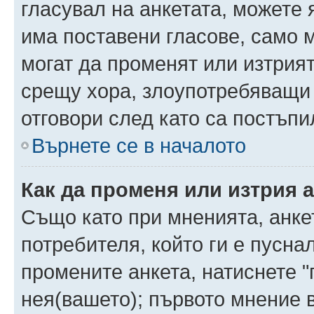
гласувал на анкетата, можете 
има поставени гласове, само 
могат да променят или изтрият
срещу хора, злоупотребяващи 
отговори след като са постъпи
Върнете се в началото
Как да променя или изтрия 
Също като при мненията, анкет
потребителя, който ги е пусна
промените анкета, натиснете "
нея(вашето); първото мнение в