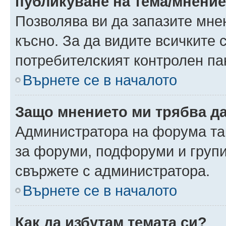
публикуване на тема/мнени
Позволява ви да запазите мнен
късно. За да видите всичките 
потребителският контролен па
Върнете се в началото
Защо мнението ми трябва д
Администратора на форума так
за форуми, подфоруми и груп
свържете с администратора.
Върнете се в началото
Как да избутам темата си?