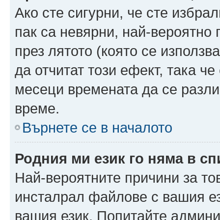
Ако сте сигурни, че сте избра
пак са невярни, най-вероятно
през лятото (която се използв
да отчитат този ефект, така че
месеци времената да се разли
време.
Върнете се в началото
Родния ми език го няма в сп
Най-вероятните причини за то
инсталрал файлове с вашия ез
вашия език. Попитайте админ