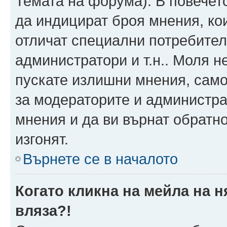
Темата на форума). В повечет
да индицират броя мнения, ко
отличат специални потребител
администратори и т.н.. Моля н
пускате излишни мнения, само 
за модераторите и администра
мнения и да ви върнат обратно
изгонят.
Върнете се в началото
Когато кликна на мейла на 
вляза?!