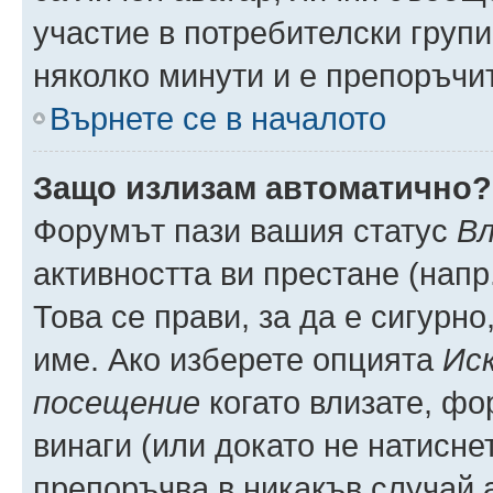
участие в потребителски групи
няколко минути и е препоръчит
Върнете се в началото
Защо излизам автоматично?
Форумът пази вашия статус
Вл
активността ви престане (напр
Това се прави, за да е сигурно
име. Ако изберете опцията
Иск
посещение
когато влизате, фо
винаги (или докато не натиснет
препоръчва в никакъв случай а