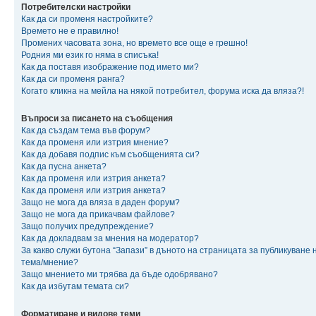
Потребителски настройки
Как да си променя настройките?
Времето не е правилно!
Промених часовата зона, но времето все още е грешно!
Родния ми език го няма в списъка!
Как да поставя изображение под името ми?
Как да си променя ранга?
Когато кликна на мейла на някой потребител, форума иска да вляза?!
Въпроси за писането на съобщения
Как да създам тема във форум?
Как да променя или изтрия мнение?
Как да добавя подпис към съобщенията си?
Как да пусна анкета?
Как да променя или изтрия анкета?
Как да променя или изтрия анкета?
Защо не мога да вляза в даден форум?
Защо не мога да прикачвам файлове?
Защо получих предупреждение?
Как да докладвам за мнения на модератор?
За какво служи бутона “Запази” в дъното на страницата за публикуване 
тема/мнение?
Защо мнението ми трябва да бъде одобрявано?
Как да избутам темата си?
Форматиране и видове теми