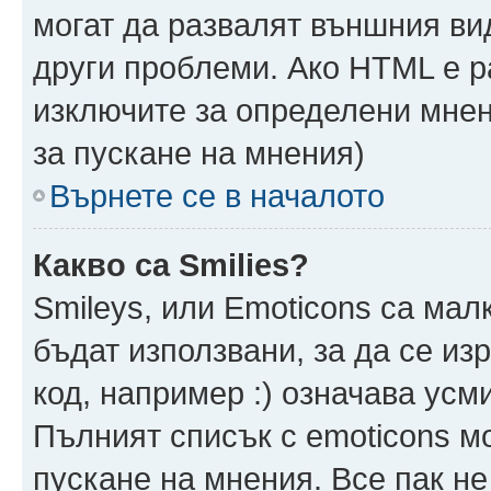
могат да развалят външния ви
други проблеми. Ако HTML е р
изключите за определени мнен
за пускане на мнения)
Върнете се в началото
Какво са Smilies?
Smileys, или Emoticons са мал
бъдат използвани, за да се из
код, например :) означава усми
Пълният списък с emoticons м
пускане на мнения. Все пак не