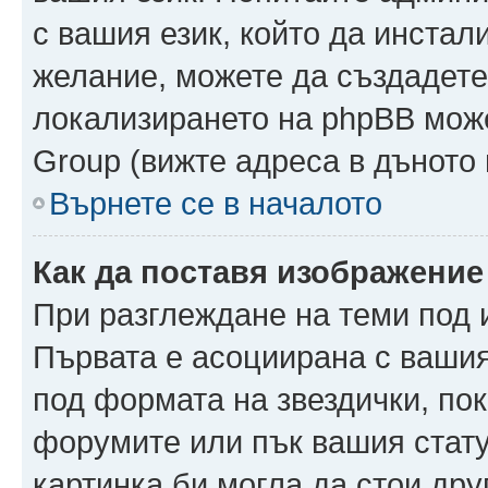
с вашия език, който да инстали
желание, можете да създадете
локализирането на phpBB може
Group (вижте адреса в дъното 
Върнете се в началото
Как да поставя изображение
При разглеждане на теми под и
Първата е асоциирана с вашия 
под формата на звездички, по
форумите или пък вашия стату
картинка би могла да стои друг