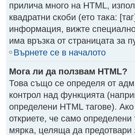
прилича много на HTML, използ
квадратни скоби (ето така: [таг]
информация, вижте специално
има връзка от страницата за п
Върнете се в началото
Мога ли да ползвам HTML?
Това също се определя от адм
контрол над функцията (напри
определени HTML тагове). Ако
откриете, че само определени 
мярка, целяща да предотвари з