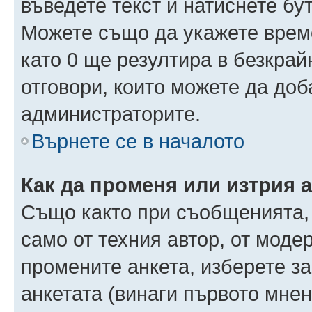
въведете текст и натиснете б
Можете също да укажете време,
като 0 ще резултира в безкра
отговори, които можете да доб
администраторите.
Върнете се в началото
Как да променя или изтрия 
Също както при съобщенията, 
само от техния автор, от моде
промените анкета, изберете з
анкетата (винаги първото мнен