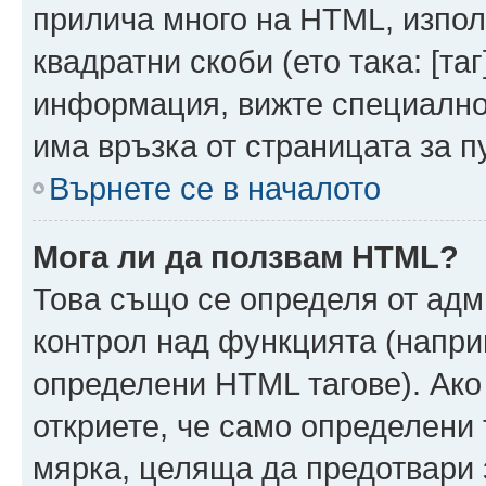
прилича много на HTML, използ
квадратни скоби (ето така: [таг]
информация, вижте специално
има връзка от страницата за п
Върнете се в началото
Мога ли да ползвам HTML?
Това също се определя от адм
контрол над функцията (напри
определени HTML тагове). Ако
откриете, че само определени 
мярка, целяща да предотвари з