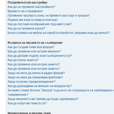
Потребителски настройки
Как да си променя настройките?
Времето не е правилно!
Промених часовата зона, но времето все още е грешно!
Родния ми език го няма в списъка!
Как да поставя изображение под името ми?
Как да си променя ранга?
Когато кликна на мейла на някой потребител, форума иска да вляза?!
Въпроси за писането на съобщения
Как да създам тема във форум?
Как да променя или изтрия мнение?
Как да добавя подпис към съобщенията си?
Как да пусна анкета?
Как да променя или изтрия анкета?
Как да променя или изтрия анкета?
Защо не мога да вляза в даден форум?
Защо не мога да прикачвам файлове?
Защо получих предупреждение?
Как да докладвам за мнения на модератор?
За какво служи бутона “Запази” в дъното на страницата за публикуване 
тема/мнение?
Защо мнението ми трябва да бъде одобрявано?
Как да избутам темата си?
Форматиране и видове теми