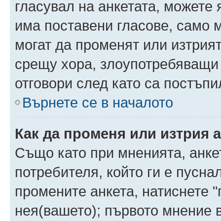
гласувал на анкетата, можете 
има поставени гласове, само 
могат да променят или изтрият
срещу хора, злоупотребяващи 
отговори след като са постъпи
Върнете се в началото
Как да променя или изтрия 
Също като при мненията, анкет
потребителя, който ги е пусна
промените анкета, натиснете "
нея(вашето); първото мнение в