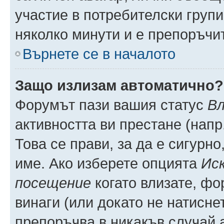
участие в потребителски групи
няколко минути и е препоръчит
Върнете се в началото
Защо излизам автоматично?
Форумът пази вашия статус
Вл
активността ви престане (напр
Това се прави, за да е сигурно
име. Ако изберете опцията
Иск
посещение
когато влизате, фо
винаги (или докато не натиснет
препоръчва в никакъв случай а