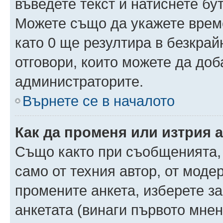
въведете текст и натиснете б
Можете също да укажете време,
като 0 ще резултира в безкра
отговори, които можете да доб
администраторите.
Върнете се в началото
Как да променя или изтрия 
Също както при съобщенията, 
само от техния автор, от моде
промените анкета, изберете з
анкетата (винаги първото мнен