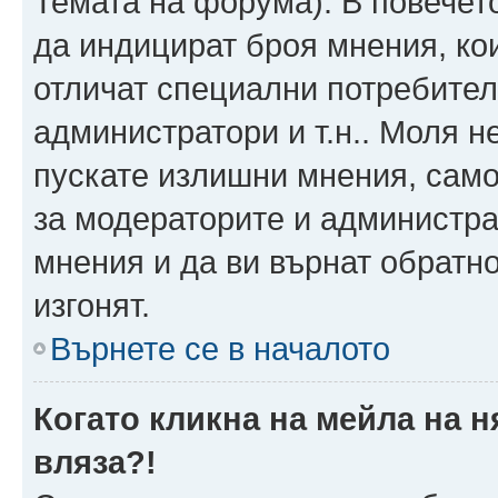
Темата на форума). В повечет
да индицират броя мнения, ко
отличат специални потребител
администратори и т.н.. Моля н
пускате излишни мнения, само 
за модераторите и администра
мнения и да ви върнат обратно
изгонят.
Върнете се в началото
Когато кликна на мейла на 
вляза?!