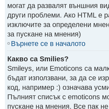
могат да развалят външния ви
други проблеми. Ако HTML е р
изключите за определени мнен
за пускане на мнения)
Върнете се в началото
Какво са Smilies?
Smileys, или Emoticons са мал
бъдат използвани, за да се из
код, например :) означава усми
Пълният списък с emoticons м
пускане на мнения. Все пак не