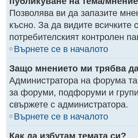
публикуване на тема/мнени
Позволява ви да запазите мнен
късно. За да видите всичките 
потребителският контролен па
Върнете се в началото
Защо мнението ми трябва д
Администратора на форума так
за форуми, подфоруми и груп
свържете с администратора.
Върнете се в началото
Как да избутам темата си?