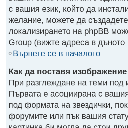
с вашия език, който да инстали
желание, можете да създадете
локализирането на phpBB може
Group (вижте адреса в дъното 
Върнете се в началото
Как да поставя изображение
При разглеждане на теми под и
Първата е асоциирана с вашия 
под формата на звездички, по
форумите или пък вашия стату
картинка би могла да стои друг