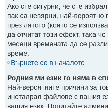
Ако сте сигурни, че сте избра
пак са невярни, най-вероятно
през лятото (която се използв
да отчитат този ефект, така че
месеци времената да се разли
време.
Върнете се в началото
Родния ми език го няма в сп
Най-вероятните причини за то
инсталрал файлове с вашия ез
вашия език. Попитайте админ