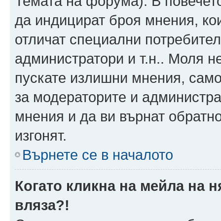
Темата на форума). В повечет
да индицират броя мнения, ко
отличат специални потребител
администратори и т.н.. Моля н
пускате излишни мнения, само 
за модераторите и администра
мнения и да ви върнат обратно
изгонят.
Върнете се в началото
Когато кликна на мейла на 
вляза?!