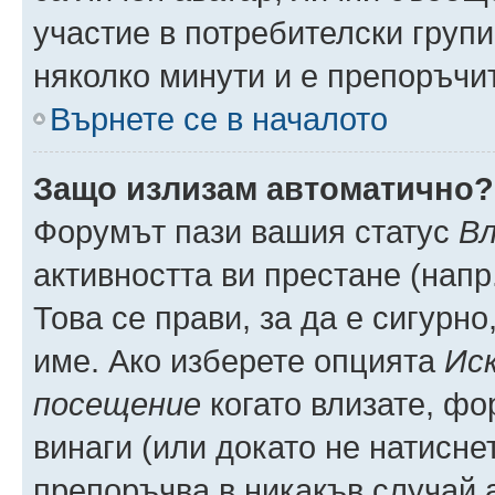
участие в потребителски групи
няколко минути и е препоръчит
Върнете се в началото
Защо излизам автоматично?
Форумът пази вашия статус
Вл
активността ви престане (напр
Това се прави, за да е сигурно
име. Ако изберете опцията
Иск
посещение
когато влизате, фо
винаги (или докато не натиснет
препоръчва в никакъв случай а