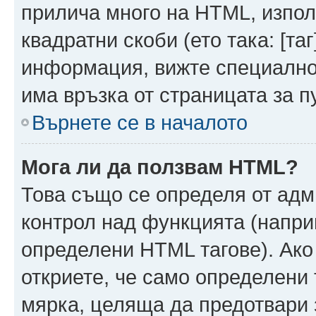
прилича много на HTML, използ
квадратни скоби (ето така: [таг]
информация, вижте специално
има връзка от страницата за п
Върнете се в началото
Мога ли да ползвам HTML?
Това също се определя от адм
контрол над функцията (напри
определени HTML тагове). Ако
откриете, че само определени 
мярка, целяща да предотвари з