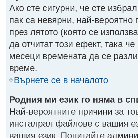
Ако сте сигурни, че сте избра
пак са невярни, най-вероятно
през лятото (която се използв
да отчитат този ефект, така че
месеци времената да се разли
време.
Върнете се в началото
Родния ми език го няма в сп
Най-вероятните причини за то
инсталрал файлове с вашия ез
вашия език. Попитайте админ