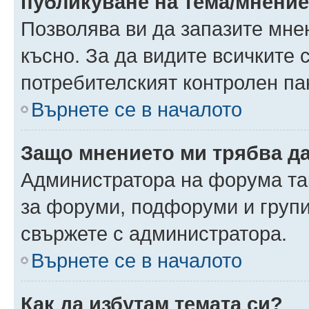
публикуване на тема/мнени
Позволява ви да запазите мнен
късно. За да видите всичките 
потребителският контролен па
Върнете се в началото
Защо мнението ми трябва д
Администратора на форума так
за форуми, подфоруми и груп
свържете с администратора.
Върнете се в началото
Как да избутам темата си?