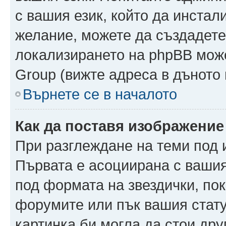
с вашия език, който да инстали
желание, можете да създадете
локализирането на phpBB може
Group (вижте адреса в дъното 
Върнете се в началото
Как да поставя изображение
При разглеждане на теми под и
Първата е асоциирана с вашия 
под формата на звездички, по
форумите или пък вашия стату
картинка би могла да стои друг