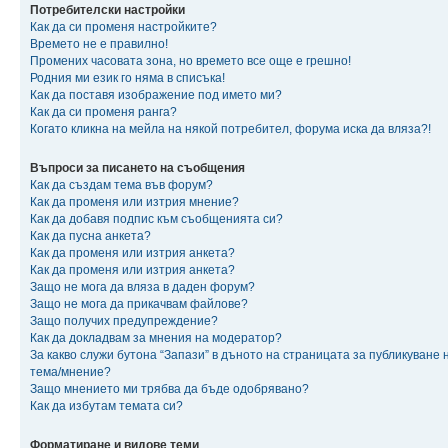
Потребителски настройки
Как да си променя настройките?
Времето не е правилно!
Промених часовата зона, но времето все още е грешно!
Родния ми език го няма в списъка!
Как да поставя изображение под името ми?
Как да си променя ранга?
Когато кликна на мейла на някой потребител, форума иска да вляза?!
Въпроси за писането на съобщения
Как да създам тема във форум?
Как да променя или изтрия мнение?
Как да добавя подпис към съобщенията си?
Как да пусна анкета?
Как да променя или изтрия анкета?
Как да променя или изтрия анкета?
Защо не мога да вляза в даден форум?
Защо не мога да прикачвам файлове?
Защо получих предупреждение?
Как да докладвам за мнения на модератор?
За какво служи бутона “Запази” в дъното на страницата за публикуване 
тема/мнение?
Защо мнението ми трябва да бъде одобрявано?
Как да избутам темата си?
Форматиране и видове теми