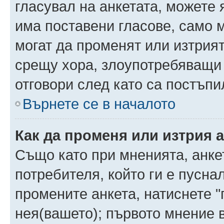
гласувал на анкетата, можете 
има поставени гласове, само 
могат да променят или изтрият
срещу хора, злоупотребяващи 
отговори след като са постъпи
Върнете се в началото
Как да променя или изтрия 
Също като при мненията, анкет
потребителя, който ги е пусна
промените анкета, натиснете "
нея(вашето); първото мнение в