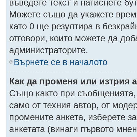
въведете текст и натиснете б
Можете също да укажете време,
като 0 ще резултира в безкра
отговори, които можете да доб
администраторите.
Върнете се в началото
Как да променя или изтрия 
Също както при съобщенията, 
само от техния автор, от моде
промените анкета, изберете з
анкетата (винаги първото мнен