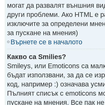
могат да развалят външния ви
други проблеми. Ако HTML е р
изключите за определени мнен
за пускане на мнения)
Върнете се в началото
Какво са Smilies?
Smileys, или Emoticons са мал
бъдат използвани, за да се из
код, например :) означава усми
Пълният списък с emoticons м
пускане на мнения. Все пак не