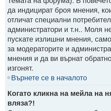
Темата на форума). В повечет
да индицират броя мнения, ко
отличат специални потребител
администратори и т.н.. Моля н
пускате излишни мнения, само 
за модераторите и администра
мнения и да ви върнат обратно
изгонят.
Върнете се в началото
Когато кликна на мейла на 
вляза?!