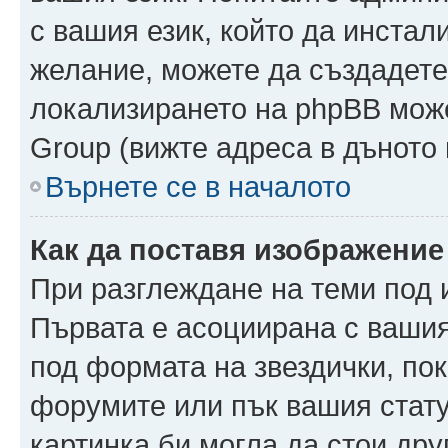
с вашия език, който да инстали
желание, можете да създадете
локализирането на phpBB може
Group (вижте адреса в дъното 
Върнете се в началото
Как да поставя изображение
При разглеждане на теми под и
Първата е асоциирана с вашия 
под формата на звездички, по
форумите или пък вашия стату
картинка би могла да стои друг