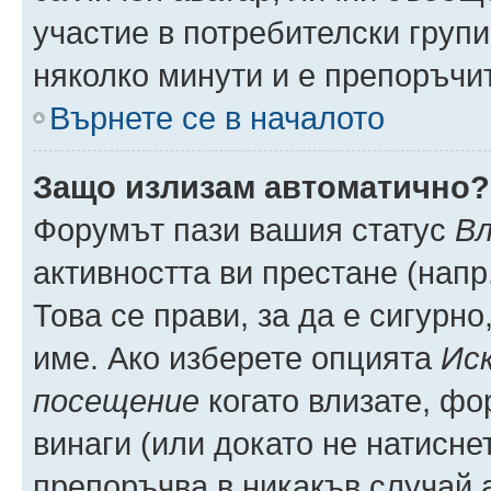
участие в потребителски групи
няколко минути и е препоръчит
Върнете се в началото
Защо излизам автоматично?
Форумът пази вашия статус
Вл
активността ви престане (напр
Това се прави, за да е сигурно
име. Ако изберете опцията
Иск
посещение
когато влизате, фо
винаги (или докато не натиснет
препоръчва в никакъв случай а