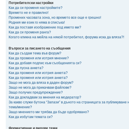
Потребителски настройки
Как да си променя настройките?
Времето не е правилно!
Промених часовата зона, но времето все още е грешно!
Родния ми език го няма в списъка!
Как да поставя изображение под името ми?
Как да си променя ранга?
Когато кликна на мейла на някой потребител, форума иска да вляза?!
Въпроси за писането на съобщения
Как да създам тема във форум?
Как да променя или изтрия мнение?
Как да добавя подпис към съобщенията си?
Как да пусна анкета?
Как да променя или изтрия анкета?
Как да променя или изтрия анкета?
Защо не мога да вляза в даден форум?
Защо не мога да прикачвам файлове?
Защо получих предупреждение?
Как да докладвам за мнения на модератор?
За какво служи бутона “Запази” в дъното на страницата за публикуване 
тема/мнение?
Защо мнението ми трябва да бъде одобрявано?
Как да избутам темата си?
Форматиране и видове теми