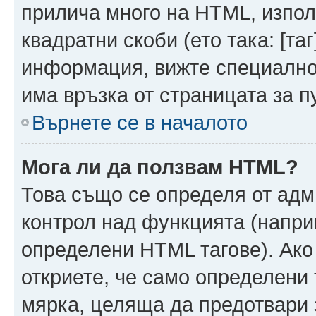
прилича много на HTML, използ
квадратни скоби (ето така: [таг]
информация, вижте специално
има връзка от страницата за п
Върнете се в началото
Мога ли да ползвам HTML?
Това също се определя от адм
контрол над функцията (напри
определени HTML тагове). Ако
откриете, че само определени 
мярка, целяща да предотвари з