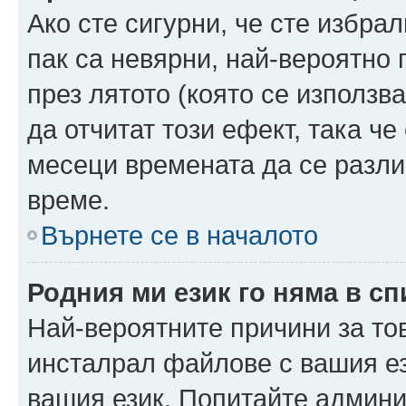
Ако сте сигурни, че сте избра
пак са невярни, най-вероятно
през лятото (която се използв
да отчитат този ефект, така че
месеци времената да се разли
време.
Върнете се в началото
Родния ми език го няма в сп
Най-вероятните причини за то
инсталрал файлове с вашия ез
вашия език. Попитайте админ