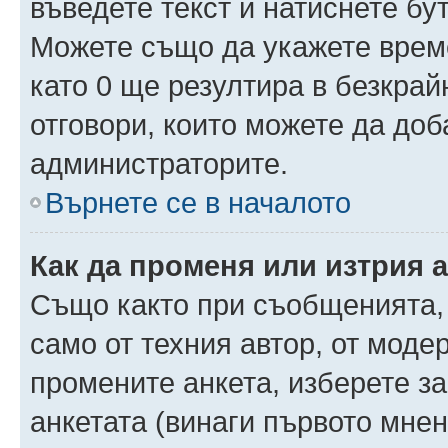
въведете текст и натиснете б
Можете също да укажете време,
като 0 ще резултира в безкра
отговори, които можете да доб
администраторите.
Върнете се в началото
Как да променя или изтрия 
Също както при съобщенията, 
само от техния автор, от моде
промените анкета, изберете з
анкетата (винаги първото мнен