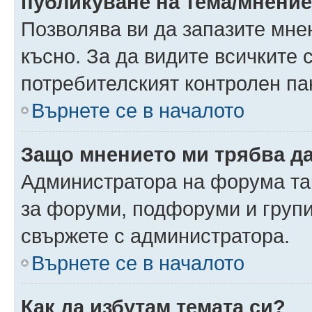
публикуване на тема/мнени
Позволява ви да запазите мнен
късно. За да видите всичките 
потребителският контролен па
Върнете се в началото
Защо мнението ми трябва д
Администратора на форума так
за форуми, подфоруми и груп
свържете с администратора.
Върнете се в началото
Как да избутам темата си?