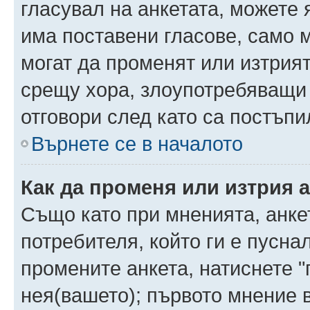
гласувал на анкетата, можете 
има поставени гласове, само 
могат да променят или изтрият
срещу хора, злоупотребяващи 
отговори след като са постъпи
Върнете се в началото
Как да променя или изтрия 
Също като при мненията, анкет
потребителя, който ги е пусна
промените анкета, натиснете "
нея(вашето); първото мнение в