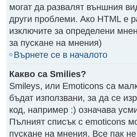
могат да развалят външния ви
други проблеми. Ако HTML е р
изключите за определени мнен
за пускане на мнения)
Върнете се в началото
Какво са Smilies?
Smileys, или Emoticons са мал
бъдат използвани, за да се из
код, например :) означава усми
Пълният списък с emoticons м
пускане на мнения. Все пак не