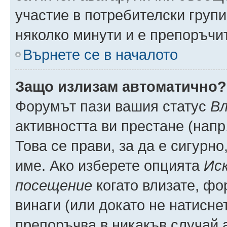
участие в потребителски групи
няколко минути и е препоръчит
Върнете се в началото
Защо излизам автоматично?
Форумът пази вашия статус
Вл
активността ви престане (напр
Това се прави, за да е сигурно
име. Ако изберете опцията
Иск
посещение
когато влизате, фо
винаги (или докато не натиснет
препоръчва в никакъв случай а