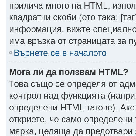
прилича много на HTML, използ
квадратни скоби (ето така: [таг]
информация, вижте специално
има връзка от страницата за п
Върнете се в началото
Мога ли да ползвам HTML?
Това също се определя от адм
контрол над функцията (напри
определени HTML тагове). Ако
откриете, че само определени 
мярка, целяща да предотвари з