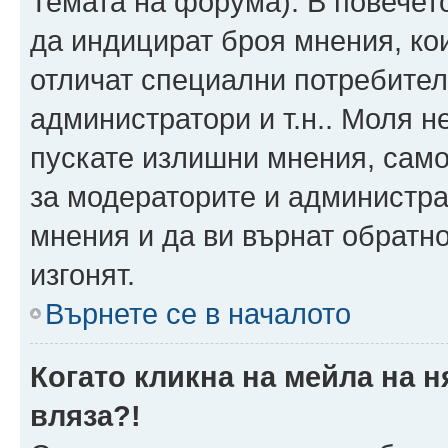
Темата на форума). В повечет
да индицират броя мнения, ко
отличат специални потребител
администратори и т.н.. Моля н
пускате излишни мнения, само 
за модераторите и администра
мнения и да ви върнат обратно
изгонят.
Върнете се в началото
Когато кликна на мейла на 
вляза?!