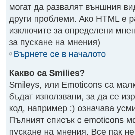
могат да развалят външния ви
други проблеми. Ако HTML е р
изключите за определени мнен
за пускане на мнения)
Върнете се в началото
Какво са Smilies?
Smileys, или Emoticons са мал
бъдат използвани, за да се из
код, например :) означава усми
Пълният списък с emoticons м
пускане на мнения. Все пак не