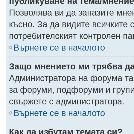
публикуване на тема/мнени
Позволява ви да запазите мнен
късно. За да видите всичките 
потребителският контролен па
Върнете се в началото
Защо мнението ми трябва д
Администратора на форума так
за форуми, подфоруми и груп
свържете с администратора.
Върнете се в началото
Как да избутам темата си?