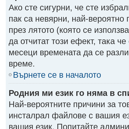
Ако сте сигурни, че сте избра
пак са невярни, най-вероятно
през лятото (която се използв
да отчитат този ефект, така че
месеци времената да се разли
време.
Върнете се в началото
Родния ми език го няма в сп
Най-вероятните причини за то
инсталрал файлове с вашия ез
вашия език. Попитайте админ