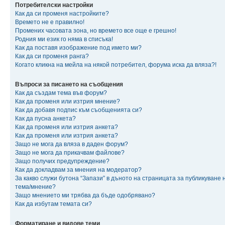
Потребителски настройки
Как да си променя настройките?
Времето не е правилно!
Промених часовата зона, но времето все още е грешно!
Родния ми език го няма в списъка!
Как да поставя изображение под името ми?
Как да си променя ранга?
Когато кликна на мейла на някой потребител, форума иска да вляза?!
Въпроси за писането на съобщения
Как да създам тема във форум?
Как да променя или изтрия мнение?
Как да добавя подпис към съобщенията си?
Как да пусна анкета?
Как да променя или изтрия анкета?
Как да променя или изтрия анкета?
Защо не мога да вляза в даден форум?
Защо не мога да прикачвам файлове?
Защо получих предупреждение?
Как да докладвам за мнения на модератор?
За какво служи бутона “Запази” в дъното на страницата за публикуване 
тема/мнение?
Защо мнението ми трябва да бъде одобрявано?
Как да избутам темата си?
Форматиране и видове теми