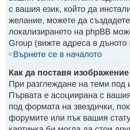
с вашия език, който да инстали
желание, можете да създадете
локализирането на phpBB може
Group (вижте адреса в дъното 
Върнете се в началото
Как да поставя изображение
При разглеждане на теми под и
Първата е асоциирана с вашия 
под формата на звездички, по
форумите или пък вашия стату
картинка би могла да стои друг