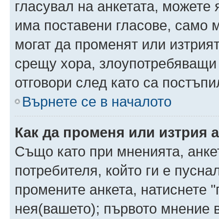
гласувал на анкетата, можете 
има поставени гласове, само 
могат да променят или изтрият
срещу хора, злоупотребяващи 
отговори след като са постъпи
Върнете се в началото
Как да променя или изтрия 
Също като при мненията, анкет
потребителя, който ги е пусна
промените анкета, натиснете "
нея(вашето); първото мнение в