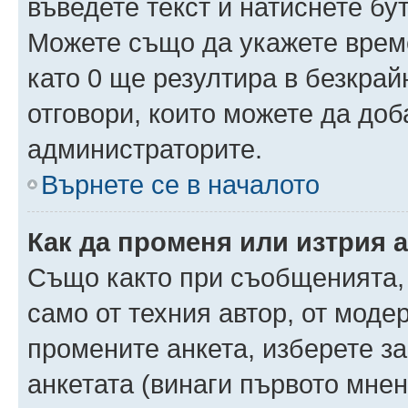
въведете текст и натиснете б
Можете също да укажете време,
като 0 ще резултира в безкра
отговори, които можете да доб
администраторите.
Върнете се в началото
Как да променя или изтрия 
Също както при съобщенията, 
само от техния автор, от моде
промените анкета, изберете з
анкетата (винаги първото мнен