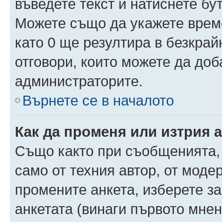
въведете текст и натиснете б
Можете също да укажете време,
като 0 ще резултира в безкра
отговори, които можете да доб
администраторите.
Върнете се в началото
Как да променя или изтрия 
Също както при съобщенията, 
само от техния автор, от моде
промените анкета, изберете з
анкетата (винаги първото мнен