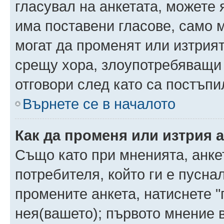
гласувал на анкетата, можете 
има поставени гласове, само 
могат да променят или изтрият
срещу хора, злоупотребяващи 
отговори след като са постъпи
Върнете се в началото
Как да променя или изтрия 
Също като при мненията, анкет
потребителя, който ги е пусна
промените анкета, натиснете "
нея(вашето); първото мнение в