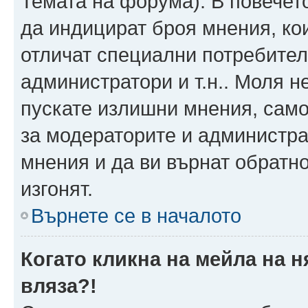
Темата на форума). В повечет
да индицират броя мнения, ко
отличат специални потребител
администратори и т.н.. Моля н
пускате излишни мнения, само 
за модераторите и администра
мнения и да ви върнат обратно
изгонят.
Върнете се в началото
Когато кликна на мейла на 
вляза?!