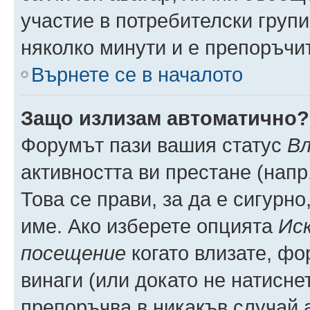
участие в потребителски групи
няколко минути и е препоръчит
Върнете се в началото
Защо излизам автоматично?
Форумът пази вашия статус
Вл
активността ви престане (напр
Това се прави, за да е сигурно
име. Ако изберете опцията
Иск
посещение
когато влизате, фо
винаги (или докато не натиснет
препоръчва в никакъв случай а