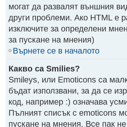
могат да развалят външния ви
други проблеми. Ако HTML е р
изключите за определени мнен
за пускане на мнения)
Върнете се в началото
Какво са Smilies?
Smileys, или Emoticons са мал
бъдат използвани, за да се из
код, например :) означава усми
Пълният списък с emoticons м
пускане на мнения. Все пак не