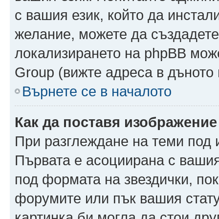
с вашия език, който да инстали
желание, можете да създадете
локализирането на phpBB може
Group (вижте адреса в дъното 
Върнете се в началото
Как да поставя изображение
При разглеждане на теми под и
Първата е асоциирана с вашия 
под формата на звездички, по
форумите или пък вашия стату
картинка би могла да стои друг