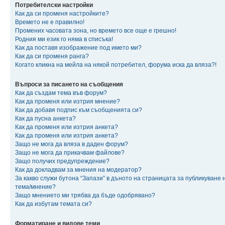
Потребителски настройки
Как да си променя настройките?
Времето не е правилно!
Промених часовата зона, но времето все още е грешно!
Родния ми език го няма в списъка!
Как да поставя изображение под името ми?
Как да си променя ранга?
Когато кликна на мейла на някой потребител, форума иска да вляза?!
Въпроси за писането на съобщения
Как да създам тема във форум?
Как да променя или изтрия мнение?
Как да добавя подпис към съобщенията си?
Как да пусна анкета?
Как да променя или изтрия анкета?
Как да променя или изтрия анкета?
Защо не мога да вляза в даден форум?
Защо не мога да прикачвам файлове?
Защо получих предупреждение?
Как да докладвам за мнения на модератор?
За какво служи бутона “Запази” в дъното на страницата за публикуване 
тема/мнение?
Защо мнението ми трябва да бъде одобрявано?
Как да избутам темата си?
Форматиране и видове теми