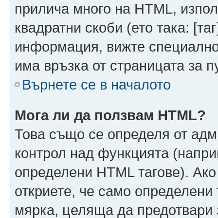
прилича много на HTML, използ
квадратни скоби (ето така: [таг]
информация, вижте специално
има връзка от страницата за п
Върнете се в началото
Мога ли да ползвам HTML?
Това също се определя от адм
контрол над функцията (напри
определени HTML тагове). Ако
откриете, че само определени 
мярка, целяща да предотвари з