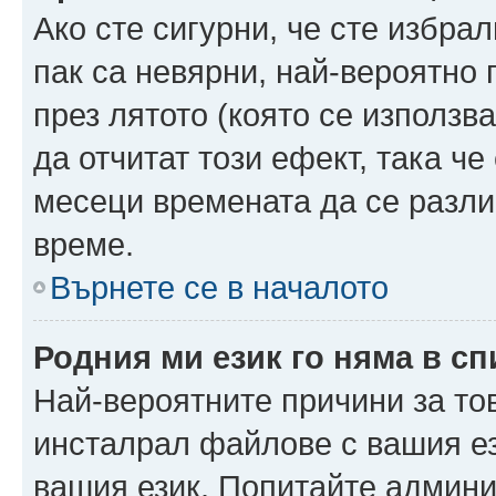
Ако сте сигурни, че сте избра
пак са невярни, най-вероятно
през лятото (която се използв
да отчитат този ефект, така че
месеци времената да се разли
време.
Върнете се в началото
Родния ми език го няма в сп
Най-вероятните причини за то
инсталрал файлове с вашия ез
вашия език. Попитайте админ