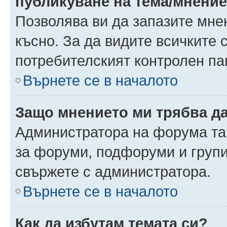
публикуване на тема/мнени
Позволява ви да запазите мнен
късно. За да видите всичките 
потребителският контролен па
Върнете се в началото
Защо мнението ми трябва д
Администратора на форума так
за форуми, подфоруми и груп
свържете с администратора.
Върнете се в началото
Как да избутам темата си?